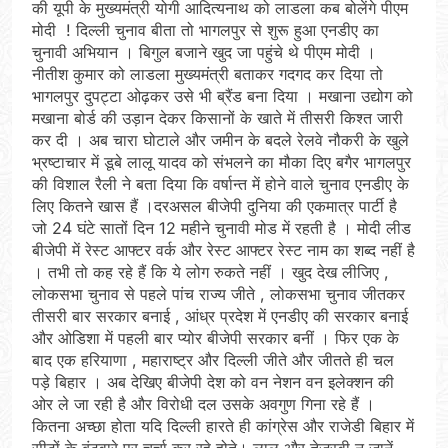
की यूपी के मुख्यमंत्री योगी आदित्यनाथ को लाडला कब बोलेंगे पीएम
मोदी ! दिल्ली चुनाव बीता तो भागलपुर से शुरू हुआ एनडीए का
चुनावी अभियान । बिगुल बजाने खुद जा पहुंचे थे पीएम मोदी ।
नीतीश कुमार को लाडला मुख्यमंत्री बताकर गदगद कर दिया तो
भागलपुर दुपट्टा ओढ़कर उसे भी ब्रैंड बना दिया । मखाना उद्योग को
मखाना बोर्ड की उड़ान देकर किसानों के खाते में तीसरी किश्त जारी
कर दी । अब चारा घोटाले और जमीन के बदले रेलवे नौकरी के खुले
भ्रष्टाचार में डूबे लालू यादव को संभलने का मौका दिए बगैर भागलपुर
की विशाल रैली ने बता दिया कि वर्षान्त में होने वाले चुनाव एनडीए के
लिए कितने खास हैं ।दरअसल बीजेपी दुनिया की एकमात्र पार्टी है
जो 24 घंटे सातों दिन 12 महीने चुनावी मोड में रहती है । मोदी लीड
बीजेपी में रेस्ट आफ्टर वर्क और रेस्ट आफ्टर रेस्ट नाम का शब्द नहीं है
। तभी तो कह रहे हैं कि ये लोग रुकते नहीं । खुद देख लीजिए ,
लोकसभा चुनाव से पहले पांच राज्य जीते , लोकसभा चुनाव जीतकर
तीसरी बार सरकार बनाई , आंध्र प्रदेश में एनडीए की सरकार बनाई
और ओडिशा में पहली बार प्योर बीजेपी सरकार बनीं । फिर एक के
बाद एक हरियाणा , महाराष्ट्र और दिल्ली जीते और जीतते ही चल
पड़े बिहार । अब देखिए बीजेपी देश को वन नेशन वन इलेक्शन की
ओर ले जा रही है और विरोधी दल उसके अवगुण गिना रहे हैं ।
कितना अच्छा होता यदि दिल्ली हारते ही कांग्रेस और राजेडी बिहार में
सीटों के बंटवारे पर चर्चा कर रहे होते। लालू और तेजस्वी न जानें