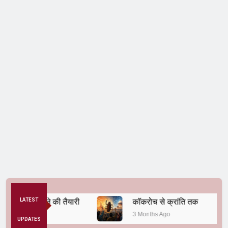
यवस्था बदलने की तैयारी
LATEST
कॉकरोच से क्रांति तक
3 Months Ago
UPDATES