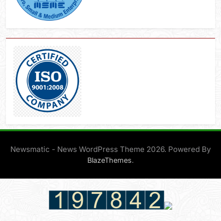
Newsmatic - News WordPress Theme 2026. Powered By
.
BlazeThemes