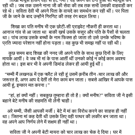
शिखा मायूस होकर वहां से हट गयी। वह अपने को ठगा हुआ सा महसूस कर
रही थी। जब तक उसने नाना जी की सेवा की तब तक सभी उसकी वाहवाही कर
रहे थे। सविता देवी भी अपने पिता के वायदे का समर्थन कर रही थीं। पर पिता
जी के जाने के बाद उन्होंने गिरगिट की तरह रंग बदल लिया।
शिखा का पति मनीष भी एक छोटी-सी प्राइवेट नौकरी ही करता था।
आनाज गांव से आ जाता था बाकी ख़र्च उसके ससुर और पति के पैसों से चलता
था। पांच लाख उसके बच्चों के नाम फिक्स हो जाता तो उसे उनके भविष्य के
प्रति ज्यादा परेशान नहीं होना पड़ता। वह कुछ भी समझ नहीं पा रही थी।
कुछ समय बाद शिखा की ननद जी अपने पति के साथ कुछ दिनों के लिए
मायके आयीं। वे जब भी मां के पास आतीं थीं उनको कोई न कोई काम अवश्य
होता था। इस बार भी वे अपनी डिमांड लेकर ही आयी हुई थीं।
“मम्मी मैं लखनऊ में एक फ्लैट ले रही हूं उसमें क़रीब तीन -चार लाख की और
जरूरत है, अगर आप दे देतीं तो मेरा काम बन जाता। सबसे आखिर में आपके पास
आयी हूं, इन्कार मत करना।”
“हां, हां क्यों नहीं। सबकुछ तुम्हारा ही तो है। क्यों मनीष?” सविता जी ने इसी
बहाने बेटे मनीष की सहमति भी लेनी चाही।
अरे मम्मी, जैसी आपकी मर्जी। बेटे में मां का विरोध करने का साहस ही नहीं
था। जितना मां कह देती थी उसके लिए वही पत्थर की लकीर बन जाता था।
वह अपने आप निर्णय लेने में सक्षम ही नहीं था।
सविता जी ने अपनी बेटी मायरा को चार लाख का चेक दे दिया। घर में