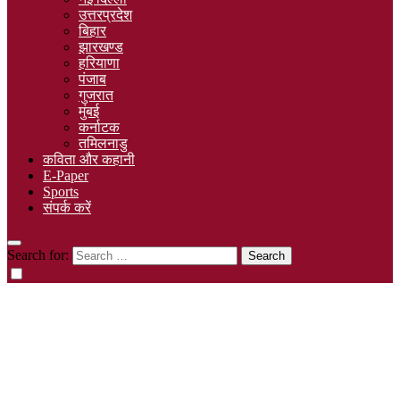
उत्तरप्रदेश
बिहार
झारखण्ड
हरियाणा
पंजाब
गुजरात
मुंबई
कर्नाटक
तमिलनाडु
कविता और कहानी
E-Paper
Sports
संपर्क करें
Search for: