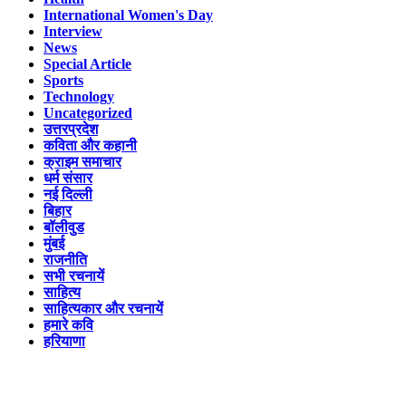
International Women's Day
Interview
News
Special Article
Sports
Technology
Uncategorized
उत्तरप्रदेश
कविता और कहानी
क्राइम समाचार
धर्म संसार
नई दिल्ली
बिहार
बॉलीवुड
मुंबई
राजनीति
सभी रचनायें
साहित्य
साहित्यकार और रचनायें
हमारे कवि
हरियाणा