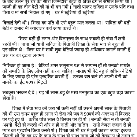
के बाद उसने पूरे घर की सारी जिम्मेदारी बहुत ही अच्छे ढंग से संभाल लिया था।
जल्दी ही वह तीन बेटों की मां भी बन गयी। नाती पाकर सविता व उनके पति तथा
पिता व मां सभी निहाल हो गए। घर में खुशियां ही खुशियां
दिखाई देती थी। शिखा का पति भी उसे बहुत प्यार करता था। सविता की बड़ी
बेटी व दामाद भी ज्यादातर वहां आया करते थे।
शिखा बड़ी ही लगन और विनम्रता के साथ सबकी ही सेवा में लगी
रहती थी। नाना जी यानी सविता के पिताजी शिखा के सेवा भाव से बहुत ही
प्रभावित थे। जिस घर में शादी शुदा बेटियां ज्यादा ही अधिकार जमाने लगती हैं
उस घर का टूटना लगभग
निश्चित हो जाता है। बेटियां अगर ससुराल पक्ष से सम्पन्न हों तो उनको मायके
की सम्पत्ति के लिए लोभ नहीं करना चाहिए। माताएं भी बेटे बहू से अधिक बेटियों
के लिए ज्यादा ही प्रेम प्रदर्शित करती हैं। उनका वश चले तो अपनी बेटी को
मायके का ईंट पत्थर मिट्टी
सबकुछ भरकर दे दें। यह भी सास-बहू के मध्य मनमुटाव का एक बहुत बड़ा कारण
होता है।
‌ शिखा में सेवा भाव की जरा भी कमी नहीं थी उसने अपनी सास के पिताजी
की भी उस समय बहुत ही लगन से सेवा की जब वे 90वर्ष की अवस्था में बिस्तर
पर पड़े हुए थे। करीब पांच साल वे बिस्तर पर ही थे ।उनकी सेवा न तो उनकी
अपनी बेटी ही करती थी और न ही नाती और नातिन। सभी केवल ज़बान से ही
प्यार का प्रदर्शन किया करते थे। शिखा को भी घर में इसी कारण ज्यादा इज्जत
मिलती थी कि वह घर के काम के साथ ही साथ नाना जी की देखभाल भी लगन से