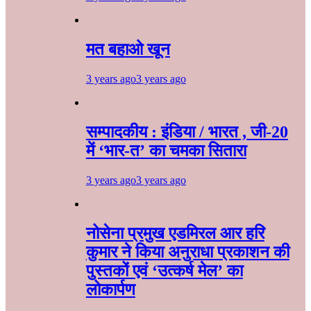
मत बहाओ खून
3 years ago
3 years ago
सम्पादकीय : इंडिया / भारत , जी-20
में ‘भार-त’ का चमका सितारा
3 years ago
3 years ago
नोसेना प्रमुख एडमिरल आर हरि
कुमार ने किया अनुराधा प्रकाशन की
पुस्तकों एवं ‘उत्कर्ष मेल’ का
लोकार्पण