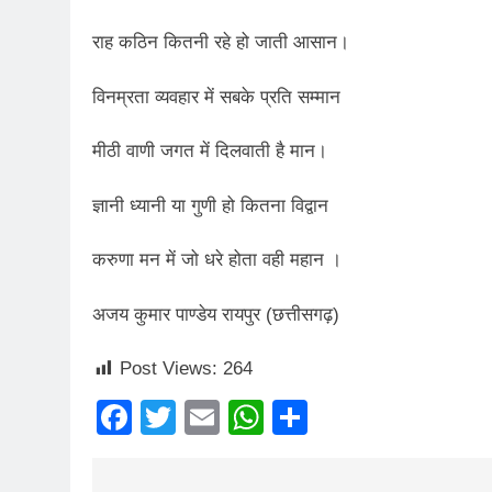
3 Years Ago
राह कठिन कितनी रहे हो जाती आसान।
5 Days Ago
पेपर लीक पर गैर-भाज
विनम्रता व्यवहार में सबके प्रति सम्मान
6 Days Ago
कॉकरोच आंदोलन: गां
मीठी वाणी जगत में दिलवाती है मान।
6 Days Ago
ज्ञानी ध्यानी या गुणी हो कितना विद्वान
करुणा मन में जो धरे होता वही महान ।
अजय कुमार पाण्डेय रायपुर (छत्तीसगढ़)
Post Views:
264
Facebook
Twitter
Email
WhatsApp
Share