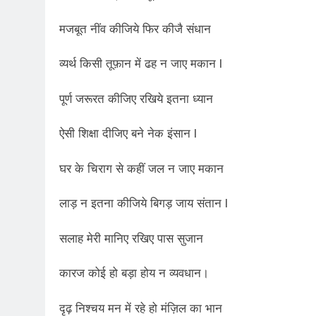
2 Years Ago
कितना बदल गया इंसा
मजबूत नींव कीजिये फिर कीजै संधान
2 Years Ago
दिल्ली की फ़िरदौस ख़ा
व्यर्थ किसी तूफ़ान में ढह न जाए मकान l
2 Years Ago
“अंतर्राष्ट्रीय महिल
पूर्ण जरूरत कीजिए रखिये इतना ध्यान
2 Years Ago
राम नाम लो प्रेम से 
ऐसी शिक्षा दीजिए बने नेक इंसान l
3 Years Ago
विश्व पुस्तक मेले (1
घर के चिराग से कहीं जल न जाए मकान
3 Years Ago
२१वीं सदी में विश्व में
लाड़ न इतना कीजिये बिगड़ जाय संतान l
3 Years Ago
सम
सलाह मेरी मानिए रखिए पास सुजान
3 Years Ago
नोसेना प्रमुख एडमिरल
कारज कोई हो बड़ा होय न व्यवधान।
3 Years Ago
डॉ. अम्बेडकर भारत क
दृढ़ निश्चय मन में रहे हो मंज़िल का भान