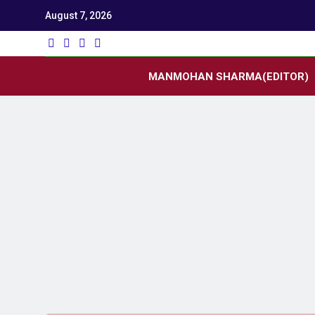
August 7, 2026
Utk
Latest News
MANMOHAN SHARMA(EDITOR)