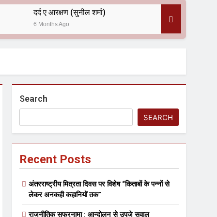
दर्द ए आरक्षण (सुनील शर्मा)
6 Months Ago
 — असरानी को भावभीनी श्रद्धांजलि
Search
SEARCH
Recent Posts
ल आयोजन
अंतरराष्ट्रीय मित्रता दिवस पर विशेष “किताबों के पन्नों से
लेकर अनकही कहानियों तक”
राजनीतिक सफरनामा : आन्दोलन से उपजे सवाल