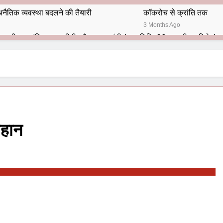
नैतिक व्यवस्था बदलने की तैयारी
कॉकरोच से क्रांति तक
3 Months Ago
भारतीय राजनीति में आज भी प्रासांगिक एव अद्वीतीय है महात्मा गांधी (पुण्य तिथि-30 जनवरी पर विशेष)
हार का शताब्दी समारोह
अलविदा “अंग्रेज़ों के ज़माने के जेलर”
10 Months Ago
 बंदा सिंह बहादुर की स्मृति में स्मारक निर्माण की दिशा में बढ़ते कदम
श से पूर्व यह’ ऑपरेशन सिन्दूर’ रुकेगा नहीं : मनमोहन शर्मा ‘शरण’ (संपादक)
महान
ं 9 आतंकी ठिकानों पर भारत ने की एयर स्ट्राइक (ऑपरेशन सिन्दूर)
ण समाज समन्वय समिति के व्दारा‌ ‘राष्ट्रीय प्रबुद्ध ब्राह्मण‌ महासम्मेलन‌’ का सफ
ता विलियम्स: एक ऐतिहासिक वापसी
दिल्ली द्वारा ‘पुस्तक लोकार्पण, काव्य गोष्ठी एवं सम्मान समारोह’ का भव्य आयोजन