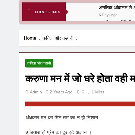
अनैतिक आंदोलन से अ
LATEST UPDATES
6 Days Ago
6 Months Ago
आर्य समाज मधुबनी बि
Home
कविता और कहानी
9 Months Ago
हरियाणा सरकार के बाबा
1 Year Ago
कविता और कहानी
आतंकवाद के जड़मूल ना
करुणा मन में जो धरे होता वही 
1 Year Ago
पाकिस्तान और PoK मे
1 Year Ago
0
Admin
2 Years Ago
1 Mins
श्री चौरासिया ब्राह्म
1 Year Ago
धरती पर लौटीं सुनी
अंधकार मन का मिटे तम का न हो निशान
1 Year Ago
अनुराधा प्रकाशन, नई 
उजियारा हो प्रेम का दूर हटे अज्ञान ।