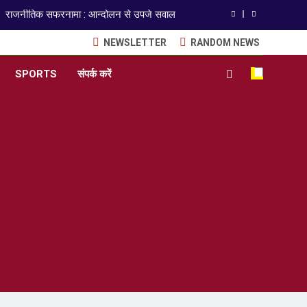
राजनीतिक सफरनामा : आन्दोलन से उपजे सवाल
NEWSLETTER
RANDOM NEWS
ेपर लीक पर गैर-भाजपा सरकारों से जवाबदेही कब?
SPORTS
संपर्क करें
कहां चला गया पुलिस के हाथों में लहराने वाला डंडा
ISO 9001:2015 Certified
अंतरराष्ट्रीय मित्रता दिवस पर विशेष “किताबों के पन्नों से लेकर अनकही कहानियों तक”
राजनीतिक सफरनामा : आन्दोलन से उपजे सवाल
ेपर लीक पर गैर-भाजपा सरकारों से जवाबदेही कब?
कहां चला गया पुलिस के हाथों में लहराने वाला डंडा