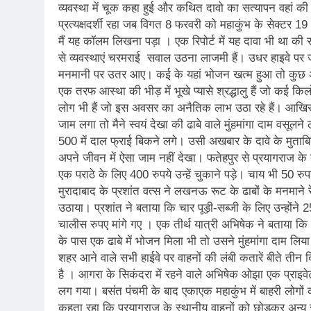
व्यवस्था में चूक कहा हुई और कथित दावो का सत्यापन वहां की 
प्रत्यक्षदर्शी रहा जब विगत 8 फरवरी को महाकुंभ के सेक्टर 19 
मैं यह कॉलम लिखना पड़ा । एक रिपोर्ट में यह दावा भी था क
से व्यवस्थाएं चरमराई सवाल उठना लाजमी हैं। उधर हाइवे 
मनमानी पर उतर आए। कई के यहां भोजन खत्म हुआ तो कुछ अन्य
एक तरफ आस्था की भीड़ में भूखे प्यासे श्रद्धालु हैं जो कई क
लोग भी हैं जो इस अवसर का अनैतिक लाभ उठा रहे हैं। आखिर
जाम लगा तो मैने स्वयं देखा की ढाबे वाले मुंहमांगा दाम वसूल
500 में दाल फ्राई बिकने लगे। उसी अखबार के दावे के मुताबिक 
अपने जीवन में ऐसा जाम नहीं देखा। फतेहपुर से प्रयागराज के ब
एक पराठे के लिए 400 रुपये उन्हें चुकाने पड़े। चाय भी 50 रु
मुरादाबाद के प्रशांत वत्स ने लखनऊ रूट के ढाबों के मनमाने
उठाया। प्रशांत ने बताया कि चार पूड़ी-सब्जी के लिए उन्होंन
चालीस रुपए मांगे गए । एक तीर्थ यात्री अभिषेक ने बताया कि 
के पास एक ढाबे में भोजन मिला भी तो उसने मुंहमांगा दाम लि
शहर आने वाले सभी हाईवे पर वाहनों की लंबी कतारें बीते तीन 
है । आगरा के सिकंदरा में रहने वाले अभिषेक ओझा एक प्राइवेट टैक
लग गया। बसंत पंचमी के बाद एकाएक महाकुंभ में बाहरी लोगों क
कहता रहा कि प्रयागराज के स्थानीय वाहनों को छोड़कर अन्य स्थ