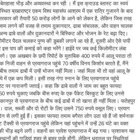
बेतहासा भीड़ और अव्यवस्था कर रही । मैं इस क्राउड ब्लास्ट का स्वयं
स्थित ब्रह्मराष्ट्र एकम विश्व महासंघ आश्रम में एक रात्रि गुजारने के बाद
ी सरकार की तैयारी 50 करोड़ लोगों के आने को लेकर है, लेकिन जिस तरह
पर जाम लगने की वजह से तमाम दुकानदार, ढाबा संचालक, और वाहन चालक
 ढाबे वालों और दुकानदारों ने बिस्किट और भोजन के रेट बढ़ा दिए।
िलोमीटर पैदल चलकर पुण्य की डुबकी लगाने आ रहे हैं, दूसरी ओर ऐसे पापी
 इस पाप की कमाई को कहा भरेंगे ! हाईवे पर जब कई किलोमीटर लंबा
ने लगे। एक अखबार के छपी रिपोर्ट के मुताबिक 400 रुपये में आलू पराठा तो
निजी वाहन से प्रयागराज पहुंचे 70 वर्षीय विनय किशोर बताते हैं, मैंने
ीच तमाम ढाबों में उन्हें भोजन नहीं मिला। जहां मिला भी तो वहां आलू के
पये में एक कप मिली। इसी तरह गंगा स्नान के लिए प्रयागराज पहुंचे
 रेट पर नाराजगी जताई। कहा कि ढाबे वालों ने जाम का बहुत फायदा
े 250 रुपये चुकाए जबकि बीस रुपए के एक पैकेट बिस्कुट के लिए उनसे
कानपुर से प्रयागराज के बीच कई ढाबों में तो खाना ही नहीं मिला। फतेहपुर
या। दाल, सब्जी और दो रोटी के लिए उसने 750 रुपये वसूल लिए। प्रयाग
दिन से लगी हुई हैं। इसका फायदा तमाम बगैरत लोग उठा रहे हैं जो शर्मनाक
्सी से प्रयागराज पहुंचे लेकिन यहां पहुंचने में उन्हें 26 घंटे का वक्त
ी भीड़ बढ़ने लगी। वाहनों का प्रवेश प्रयागराज में बढ़ गया। प्रशासन यह
ानों की गाड़ियां शहर से बाहर पार्क होंगी, लेकिन धरातल पर स्थितियां