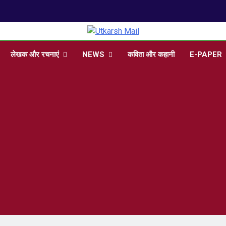
प
arsh Mail
 , Articles, Literature in Hindi and English
लेखक और रचनाएं
NEWS
कविता और कहानी
E-PAPER
प