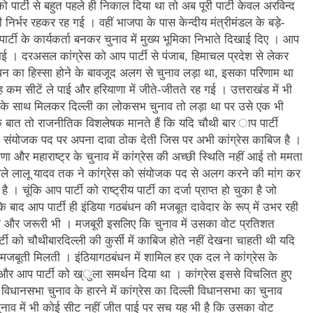
 को पार्टी से बहुत पहले ही निकाल दिया था तो अब पूरी पार्टी केवल अरविन्द
3 Years Ago
र्भर रहकर रह गई । वहीं भाजपा के पास केन्दीय मंत्रीमंडल के बड़े-
अंतरराष्ट्रीय मित्रता दिवस पर विशेष “किताबों के पन्नों से लेकर अनकही कहानियों तक”
क पार्टी के कार्यकर्ता बनकर चुनाव में मुख्य भूमिका निभाते दिखाई दिए । आप
निभाई । दरअसल कांग्रेस को आप पार्टी से पंजाब, हिमाचल प्रदेश से लेकर
पा सरकारों से जवाबदेही कब?
कहां चला गया पुलिस के हाथों में
ंधन का हिस्सा होने के बावजूद अलग से चुनाव लड़ा था, इसका परिणाम था
7 Days Ago
वह कम सीटें ले पाई और हरियाणा में जीते-जीतते रह गई । उत्तराखंड में भी
धीवाद की छाया या डिजिटल युग का नया प्रतिरोध?
संस्मरण : ग
र्टी के साथ मिलकर दिल्ली का लोकसभ चुनाव तो लड़ा था पर उसे एक भी
7 Days Ago
क बात तो राजनीतिक विशलेषक मानते हैं कि यदि चौथी बार ाप पार्टी
न के संयोजक पद पर अपना दावा ठोक देती जिस पर अभी कांग्रेस काबिज है ।
ा और महाराष्ट्र के चुनाव में कांग्रेस की अच्छी स्थिति नहीं आई तो ममता
े वाले लालू यादव तक ने कांग्रेस को संयोजक पद से अलग करने की मांग कर
। चूंकि आप पार्टी को राष्ट्रीय पार्टी का दर्जा प्राप्त हो चुका है जो
 के बाद आप पार्टी ही इंडिया गठबंधन की मजबूत दावेदार के रूप् में उभर रही
था और जरूरी भी । मजबूरी इसलिए कि चुनाव में उसका वोट प्रतिशत
को चौथीबारदिल्ली की कुर्सी में काबिज होते नहीं देखना चाहती थी यदि
 मजबूती मिलती । इंठियागठबंधन में शामिल हर एक दल ने कांग्रेस के
र आप पार्टी को ख्ुला समर्थन दिया था । कांग्रेस इससे विचलित हुए
ी विधानसभा चुनाव के हारने में कांग्रेस का दिल्ली विधानसभा का चुनाव
ुनाव में भी कोई सीट नहीं जीत पाई पर सच यह भी है कि उसका वोट