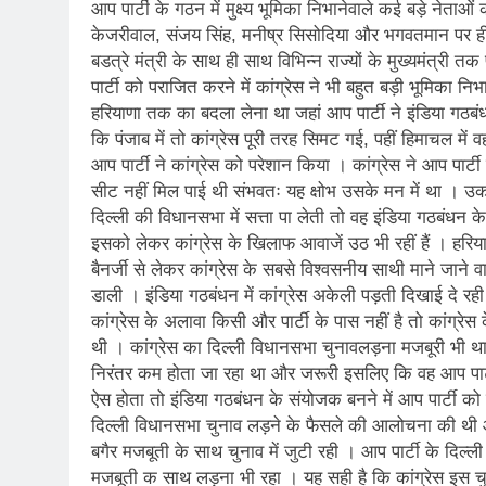
आप पार्टी के गठन में मुक्ष्य भूमिका निभानेवाले कई बड़े नेताओं
3 Years Ago
केजरीवाल, संजय सिंह, मनीष्र सिसोदिया और भगवतमान पर ही नि
बडत्रे मंत्री के साथ ही साथ विभिन्न राज्यों के मुख्यमंत्री त
6 Days Ago
पार्टी को पराजित करने में कांग्रेस ने भी बहुत बड़ी भूमिका 
पेपर लीक पर गैर-भाज
हरियाणा तक का बदला लेना था जहां आप पार्टी ने इंडिया गठब
7 Days Ago
कि पंजाब में तो कांग्रेस पूरी तरह सिमट गई, पहीं हिमाचल में 
कॉकरोच आंदोलन: गां
आप पार्टी ने कांग्रेस को परेशान किया । कांग्रेस ने आप पा
7 Days Ago
सीट नहीं मिल पाई थी संभवतः यह क्षोभ उसके मन में था । उ
दिल्ली की विधानसभा में सत्ता पा लेती तो वह इंडिया गठबंध
इसको लेकर कांग्रेस के खिलाफ आवाजें उठ भी रहीं हैं । हरियाण
बैनर्जी से लेकर कांग्रेस के सबसे विश्वसनीय साथी माने जान
डाली । इंडिया गठबंधन में कांग्रेस अकेली पड़ती दिखाई दे रही है 
कांग्रेस के अलावा किसी और पार्टी के पास नहीं है तो कांग्रेस
थी । कांग्रेस का दिल्ली विधानसभा चुनावलड़ना मजबूरी भी 
निरंतर कम होता जा रहा था और जरूरी इसलिए कि वह आप पार्टी 
ऐस होता तो इंडिया गठबंधन के संयोजक बनने में आप पार्टी को
दिल्ली विधानसभा चुनाव लड़ने के फैसले की आलोचना की थी औ
बगैर मजबूती के साथ चुनाव में जुटी रही । आप पार्टी के दिल्ल
मजबूती क साथ लड़ना भी रहा । यह सही है कि कांग्रेस इस च