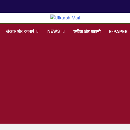
arsh Mail
 , Articles, Literature in Hindi and English
लेखक और रचनाएं
NEWS
कविता और कहानी
E-PAPER