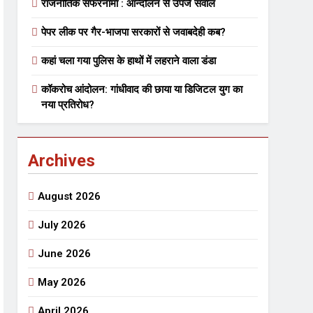
राजनीतिक सफरनामा : आन्दोलन से उपजे सवाल
पेपर लीक पर गैर-भाजपा सरकारों से जवाबदेही कब?
 मे तत्पर दानवीर परिवार
कहां चला गया पुलिस के हाथों में लहराने वाला डंडा
go
कॉकरोच आंदोलन: गांधीवाद की छाया या डिजिटल युग का
नया प्रतिरोध?
Archives
ेतु संपर्क करें
August 2026
July 2026
June 2026
्पण
डॉक्टर सरोजिनी प्रीतम कहिन
May 2026
3 Years Ago
्सव का भव्य आयोजन
April 2026