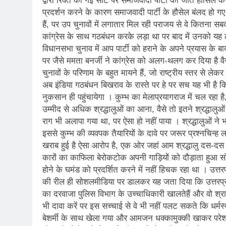
द्वारा रिक्त की गई सीट पर समाजवादी पार्टी को जीत हासिल कर
प्रदर्शन करने के कारण समाजवादी पार्टी के हौसेल बंलद हो गए
हैं, पर उप चुनावों में लगातार मिल रही पराजय से वे कितना स
कांग्रेस के साथ गठबंधन करके लड़ा था पर बाद में उनको यह लगने
विधानसभा चुनाव में आप पार्टी को हराने के अपने प्रयास के बा
पर जैसे ममता बनर्जी ने कांग्रेस को अलग-थलग कर दिया है व
चुनावों के परिणाम के बहुत मायने हैं, जो राष्ट्रीय स्तर से 
अब इंडिया गठबंधन बिखराव के रास्ते पर हे पर सच यह भी है
नुकसान ही पहुंचायेगा । कुम्भ का मेलाप्रयागराज में चल रह
उम्मीद से अधिक श्रद्धालुओं का आना, वैसे तो इतने श्रद्धालु
राग भी अलापा गया था, पर ऐसा हो नहीं पाया । श्रद्धालुओं ने भ
इससे कुम्भ की व्यवपक तैयारियों के दावे पर जरूर प्रश्नचिन
खराब हुई है ऐसा आरोप है, एक ओर जहां आम श्रद्धालु दस-दस घं
कारों का काफिला बेरोकटोक अपनी गाड़ियों को दौड़ाता हुआ संगम
होने के घमंड को प्रदर्शित करने में नहीं हिचक रहा था । उत
की रील ही सोशलमीडिया पर डालकर यह जता दिया कि उत्तरप
का दरवाजा पुलिस विभाग के उच्चाधिकारी खालतेहैं और वो श्रान
भी दावा करें पर इस सच्चाई से वे भी नहीं पलट सकते कि धर्म
बेशर्मी के साथ खेला गया और आमजन धक्कामुक्की खाकर परेशान