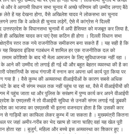
 लेने की पूरी उम्मीद थी पर ऐसा हो नहीं पाया । लोकसभा चुनाव में अच्छा
 थे और वे आगामी विधान सभा चुनाव में अच्छे परिणाम की उम्मीद लगाए बैठे
बक लेते हें यह देखना होगा, वैसे अखिलेश यादव ने लोकसभा का चुनाव
 लगा कि वे अकेले ही चुनाव लड़ेगें, ऐसे में कांग्रेस ने दिल्ली
द उत्तरप्रदेश के विघानसभा चुनावों में अपी हैसियत को मजबूत कर लिया है,
ैसे ही अखिलेश यादव कर पाएं ऐसा कठिन ही होगा । दिल्ली विधान सभा
लेकर क्षेत्रीय स्तर तक नये राजनीतिक समीकरण बना सकते हैं । यह सही है कि
 कि यह बिखराव इंडिया गठबंधन में शामिल हर एक राजनीतिक दल को
ा है, तमाम कोशिशो के बाद भी मेला आमजन के लिए सुविधाजनक नहीं रहा ।
ओं के आने की उम्मीद तो लगाई ही गई थी और बहुत बेहतर व्यवस्था की है का
ारी परेशानियों के साथ गंगाजी में स्नान कर अपना धर्म कार्य पूरा किया पर
्ह लग गया है । वैसे कुम्भ की अव्यवस्था वीआईपीओं के कारण सबसे अधिक
टे के बाद भी संगम स्थल तक नहीं पहुंच पा रहा था, वैसे में वीआईपीयों की
 में पहुंच जाता था और पुलिस के सरंक्षण में पुण्य कार्य कर अपने वीआईपी
्तरप्रदेश के एमएलसी ने तो वीआईपी सुविधा से उनकी संगम लगाई गई डुबकी
्रदेश का भाजपा का एमएलसी भी इतना वजनदार होता है कि उसकी कार
 से गाड़ियों का काफिला लेकर कुम्भ में जा सकता है । मुख्यमंत्री कितना
स्थल पर जहां अमीर-गरीब का भेद खत्म हो जाना चाहिए वहां यह खेल पूरी
 होता रहा । बुजुर्ग, महिला और बच्चे इस अव्यवस्था का शिकार हुए ।