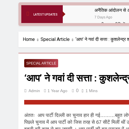
अनैतिक आंदोलन से अ
LATEST UPDATES
7 Days Ago
6 Months Ago
आर्य समाज मधुबनी बि
Home
Special Article
‘आप’ ने गवां दी सत्ता : कुशलेन्द्र 
9 Months Ago
हरियाणा सरकार के बाबा
1 Year Ago
SPECIAL ARTICLE
आतंकवाद के जड़मूल ना
‘आप’ ने गवां दी सत्ता : कुशलेन्द
1 Year Ago
पाकिस्तान और PoK मे
1 Year Ago
0
Admin
1 Year Ago
1 Mins
श्री चौरासिया ब्राह्म
1 Year Ago
धरती पर लौटीं सुनी
अंततः आप पार्टी दिल्ली का चुनाव हार ही गई………बहुत लोगों न
1 Year Ago
पिछले चुनाव में आप पार्टी को जिस तरह से 67 सीटें मिलीं थी
अनुराधा प्रकाशन, नई 