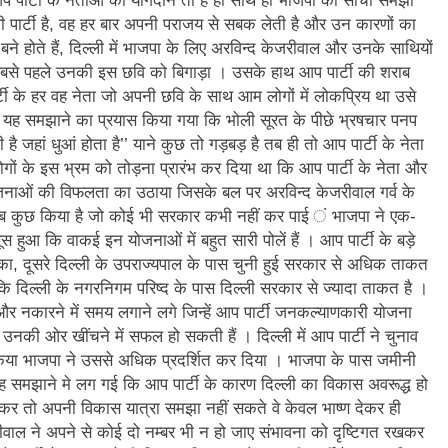
आप पार्टी के नताओं का योगदान तो है ही साथ ही भाजपा की सोची समझी
ी पार्टी है, वह हर बार अपनी पराजय से सबक लेती है और उन कारणों का
न’ (सम्पादकीय)
अबकी बार हुए न पार
ने होते हैं, दिल्ली में भाजपा के लिए अरविन्द केजरीवाल और उनके साथियों
2 Years Ago
बसे पहले उनकी इस छवि को बिगाड़ा । उसके हाथ आप पार्टी की शराब
न को मिला बेस्ट वालंटियर अवॉर्ड–लाल बिहारी लाल
समाज सेवा
टी के हर वह नेता जो अपनी छवि के साथ आम लोगों में लोकप्रिय था उसे
2 Years A
को यह समझाने का प्रयास किया गया कि भोली सूरत के पीछे भ्रषचार पनप
ा दिवस “ की बहुत बहुत बधाई
भारत रत्न जननायक कर्पूरी ठाकुर
ै जहां धुआं होता है’’ याने कुछ तो गड़बड़ है तब ही तो आप पार्टी के नेता
3 Years Ago
ं के इस भ्रम को तोड़ना प्रारंभ कर दिया था कि आप पार्टी के नेता और
– मनमोहन शर्मा ‘शरण’ (सम्पादकीय )
 योजनाओं की विफलता का उठाया जिसके बल पर अरविन्द केजरीवाल गर्व के
सब कुछ किया है जो कोई भी सरकार कभी नहीं कर पाई ं भाजपा ने एक-
0-18 फरवरी) में अनुराधा प्रकाशन के स्टाल पर अपनी पुस्तक को प्रदर्शित/विमोचन ह
आ कि वाकई इन योजनाओं में बहुत सारी पोलें हैं । आप पार्टी के बड़े
 सका, दूसरे दिल्ली के उपराज्यपाल के पास चुनी हुई सरकार से अधिक ताकत
 हिंदी भाषा की स्वीकृति
मत बहाओ खून
ि दिल्ली के नगरनिगम परिष्द के पास दिल्ली सरकार से ज्यादा ताकत है ।
नकारने में समय लगाने लगे जिन्हें आप पार्टी जनकल्याणकारी योजना
3 Years Ago
उनकी ओर खींचने में सफल हो सकती हैं । दिल्ली में आप पार्टी ने चुनाव
्पादकीय : इंडिया / भारत , जी-20 में ‘भार-त’ का चमका सितारा
त किया भाजपा ने उससे अधिक प्रदर्शित कर दिया । भाजपा के पास जमीनी
ह समझाने मे लग गई कि आप पार्टी के कारण दिल्ली का विकास अवरूद्ध हो
 आर हरि कुमार ने किया अनुराधा प्रकाशन की पुस्तकों एवं ‘उत्कर्ष मेल’ का लोकार
र जाकर तो अपनी विकास यात्रा समझा नहीं सकते वे केवल भाष्ण देकर ही
रीवाल ने अपने से कोई दो नम्बर भी न हो जाए संभावना को दृष्टिगत रखकर
े भव्यभाल पर एक सुरम्य तिलकहैं
श्री हनुमानजी का जन्म महोत