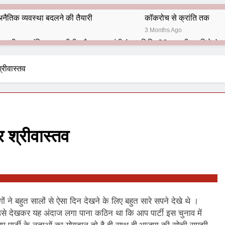
नैतिक व्यवस्था बदलने की तैयारी
कॉकरोच से क्रांति तक
3 Months Ago
भारतीय राजनीति में आज भी प्रासांगिक एव अद्वीतीय है महात्मा गांधी (पुण्य तिथि-30 जनवरी पर विशेष)
हार का शताब्दी समारोह
अलविदा “अंग्रेज़ों के ज़माने के जेलर”
श्रीवास्तव
10 Months Ago
 बंदा सिंह बहादुर की स्मृति में स्मारक निर्माण की दिशा में बढ़ते कदम
श से पूर्व यह’ ऑपरेशन सिन्दूर’ रुकेगा नहीं : मनमोहन शर्मा ‘शरण’ (संपादक)
्र श्रीवास्तव
ं 9 आतंकी ठिकानों पर भारत ने की एयर स्ट्राइक (ऑपरेशन सिन्दूर)
ण समाज समन्वय समिति के व्दारा‌ ‘राष्ट्रीय प्रबुद्ध ब्राह्मण‌ महासम्मेलन‌’ का सफ
ता विलियम्स: एक ऐतिहासिक वापसी
े बहुत सालों से ऐसा दिन देखने के लिए बहुत सारे सपने देखे थे ।
ं उसे देखकर यह अंदाज लगा पाना कठिन था कि आप पार्टी इस चुनाव में
दिल्ली द्वारा ‘पुस्तक लोकार्पण, काव्य गोष्ठी एवं सम्मान समारोह’ का भव्य आयोजन