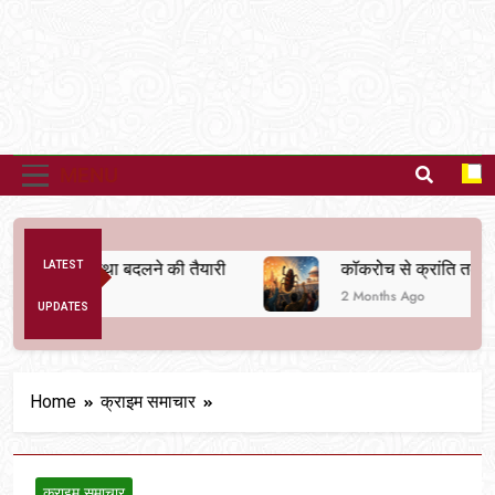
MENU
ैतिक व्यवस्था बदलने की तैयारी
LATEST
कॉकरोच से क्रांति तक
2 Months Ago
UPDATES
Home
क्राइम समाचार
क्राइम समाचार