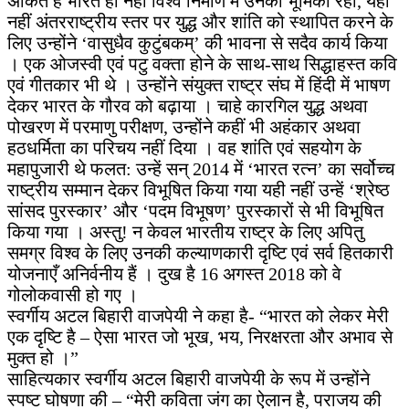
अंकित है भारत ही नहीं विश्व निर्माण में उनकी भूमिका रही, यही
नहीं अंतरराष्ट्रीय स्तर पर युद्ध और शांति को स्थापित करने के
लिए उन्होंने ‘वासुधैव कुटुंबकम्’ की भावना से सदैव कार्य किया
। एक ओजस्वी एवं पटु वक्ता होने के साथ-साथ सिद्धाहस्त कवि
एवं गीतकार भी थे । उन्होंने संयुक्त राष्ट्र संघ में हिंदी में भाषण
देकर भारत के गौरव को बढ़ाया । चाहे कारगिल युद्ध अथवा
पोखरण में परमाणु परीक्षण, उन्होंने कहीं भी अहंकार अथवा
हठधर्मिता का परिचय नहीं दिया । वह शांति एवं सहयोग के
महापुजारी थे फलत: उन्हें सन् 2014 में ‘भारत रत्न’ का सर्वोच्च
राष्ट्रीय सम्मान देकर विभूषित किया गया यही नहीं उन्हें ‘श्रेष्ठ
सांसद पुरस्कार’ और ‘पदम विभूषण’ पुरस्कारों से भी विभूषित
किया गया । अस्तु! न केवल भारतीय राष्ट्र के लिए अपितु
समग्र विश्व के लिए उनकी कल्याणकारी दृष्टि एवं सर्व हितकारी
योजनाएँ अनिर्वनीय हैं । दुख है 16 अगस्त 2018 को वे
गोलोकवासी हो गए ।
स्वर्गीय अटल बिहारी वाजपेयी ने कहा है- “भारत को लेकर मेरी
एक दृष्टि है – ऐसा भारत जो भूख, भय, निरक्षरता और अभाव से
मुक्त हो ।”
साहित्यकार स्वर्गीय अटल बिहारी वाजपेयी के रूप में उन्होंने
स्पष्ट घोषणा की – “मेरी कविता जंग का ऐलान है, पराजय की