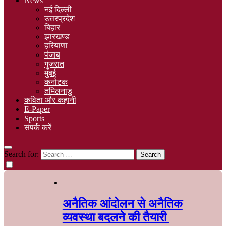
News
नई दिल्ली
उत्तरप्रदेश
बिहार
झारखण्ड
हरियाणा
पंजाब
गुजरात
मुंबई
कर्नाटक
तमिलनाडु
कविता और कहानी
E-Paper
Sports
संपर्क करें
Search for:
अनैतिक आंदोलन से अनैतिक
व्यवस्था बदलने की तैयारी