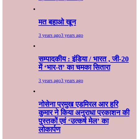
मत बहाओ खून
3 years ago
3 years ago
सम्पादकीय : इंडिया / भारत , जी-20
में ‘भार-त’ का चमका सितारा
3 years ago
3 years ago
नोसेना प्रमुख एडमिरल आर हरि
कुमार ने किया अनुराधा प्रकाशन की
पुस्तकों एवं ‘उत्कर्ष मेल’ का
लोकार्पण