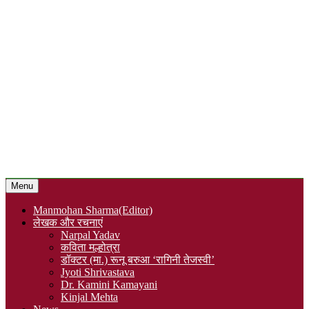
Menu
Manmohan Sharma(Editor)
लेखक और रचनाएं
Narpal Yadav
कविता मल्होत्रा
डॉक्टर (मा.) रूनू बरुआ ‘रागिनी तेजस्वी’
Jyoti Shrivastava
Dr. Kamini Kamayani
Kinjal Mehta