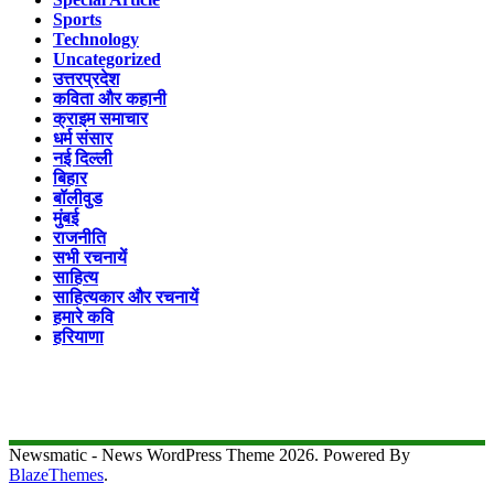
Sports
Technology
Uncategorized
उत्तरप्रदेश
कविता और कहानी
क्राइम समाचार
धर्म संसार
नई दिल्ली
बिहार
बॉलीवुड
मुंबई
राजनीति
सभी रचनायें
साहित्य
साहित्यकार और रचनायें
हमारे कवि
हरियाणा
Newsmatic - News WordPress Theme 2026. Powered By
BlazeThemes
.