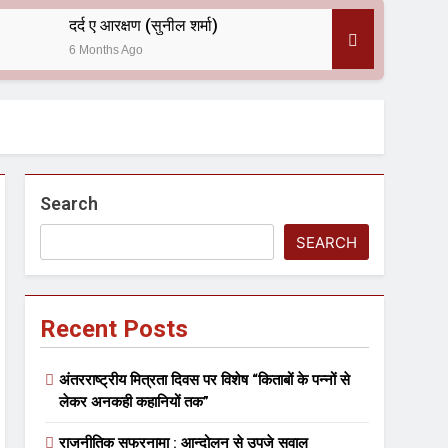
दर्द ए आरक्षण (सुनील शर्मा)
6 Months Ago
 — असरानी को भावभीनी श्रद्धांजलि
Search
SEARCH
Recent Posts
ल आयोजन
अंतरराष्ट्रीय मित्रता दिवस पर विशेष “किताबों के पन्नों से
लेकर अनकही कहानियों तक”
राजनीतिक सफरनामा : आन्दोलन से उपजे सवाल