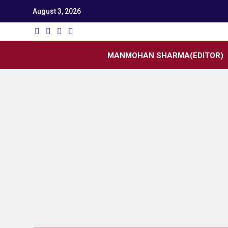
August 3, 2026
Utk
Latest News
MANMOHAN SHARMA(EDITOR)