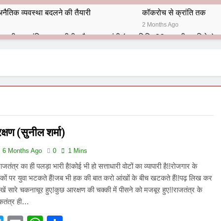
नैतिक व्यवस्था बदलने की तैयारी
कॉकरोच से क्रांति तक
2 Months Ago
भारतीय राजनीति में आज भी प्रासांगिक एव अद्वीतीय है महात्मा गांधी (पुण्य तिथि-30 जनवरी पर विशेष)
हार का शताब्दी समारोह
अलविदा “अंग्रेज़ों के ज़माने के जेलर”
10 Months Ago
 बंदा सिंह बहादुर की स्मृति में स्मारक निर्माण की दिशा में बढ़ते कदम
श से पूर्व यह’ ऑपरेशन सिन्दूर’ रुकेगा नहीं : मनमोहन शर्मा ‘शरण’ (संपादक)
क्षण (सुनील शर्मा)
ं 9 आतंकी ठिकानों पर भारत ने की एयर स्ट्राइक (ऑपरेशन सिन्दूर)
6 Months Ago
0
1 Mins
ण समाज समन्वय समिति के व्दारा‌ ‘राष्ट्रीय प्रबुद्ध ब्राह्मण‌ महासम्मेलन‌’ का सफ
राजतंत्र का ही पलड़ा भारी है!कोई भी हो सत्ताधारी वोटों का व्यापारी है!!रोजगार के
़कों पर युवा भटकते हैं!जब भी हक की बात करो आंखों के बीच खटकते हैं!!पढ़ लिख कर
ता विलियम्स: एक ऐतिहासिक वापसी
देखें सारे चकनाचूर हुए!कुछ आरक्षण की चक्की में पीसने को मजबूर हुए!!राजतंत्र के
कतंत्र ही…
दिल्ली द्वारा ‘पुस्तक लोकार्पण, काव्य गोष्ठी एवं सम्मान समारोह’ का भव्य आयोजन