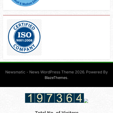
Newsmatic - News WordPress Theme 2026. Powered By
.
BlazeThemes
Total No. of Visitors