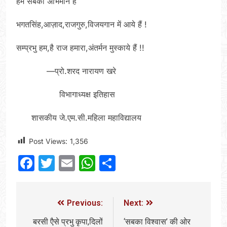
हम सबको अभिमान है
भगतसिंह,आज़ाद,राजगुरु,विजयगान में आये हैं !
सम्प्रभु हम,है राज हमारा,अंतर्मन मुस्काये हैं !!
—प्रो.शरद नारायण खरे
विभागाध्यक्ष इतिहास
शासकीय जे.एम.सी.महिला महाविद्यालय
Post Views:
1,356
Facebook
Twitter
Email
WhatsApp
Share
Previous:
Next:
बरसी एैसे प्रभु कृपा,दिलों
‘सबका विश्वास’ की ओर