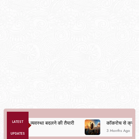
से अनैतिक व्यवस्था बदलने की तैयारी
LATEST
कॉकरोच से क्रांति तक
3 Months Ago
UPDATES