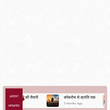
स्था बदलने की तैयारी
LATEST
कॉकरोच से क्रांति तक
3 Months Ago
UPDATES