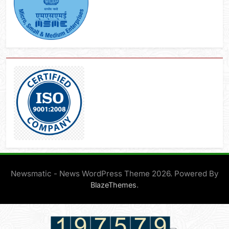
Newsmatic - News WordPress Theme 2026. Powered By
.
BlazeThemes