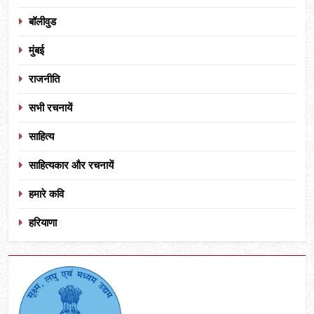
बॉलीवुड
मुंबई
राजनीति
सभी रचनायें
साहित्य
साहित्यकार और रचनायें
हमारे कवि
हरियाणा