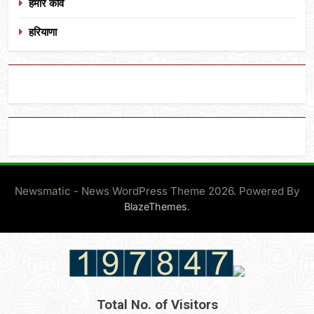
हमारे कवि
हरियाणा
Newsmatic - News WordPress Theme 2026. Powered By
.
BlazeThemes
Total No. of Visitors