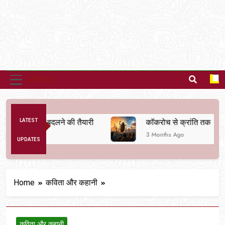
MENU
क व्यवस्था बदलने की तैयारी
LATEST
कॉकरोच से क्रांति तक
3 Months Ago
UPDATES
Home
कविता और कहानी
कविता और कहानी