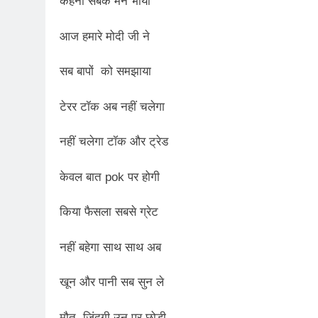
कहना सबके मन भाया
2 Years Ago
कितना बदल गया इंसा
आज हमारे मोदी जी ने
2 Years Ago
दिल्ली की फ़िरदौस ख़ा
सब बापों को समझाया
2 Years Ago
“अंतर्राष्ट्रीय महिल
टेरर टॉक अब नहीं चलेगा
2 Years Ago
राम नाम लो प्रेम से 
नहीं चलेगा टॉक और ट्रेड
3 Years Ago
विश्व पुस्तक मेले (1
केवल बात pok पर होगी
3 Years Ago
२१वीं सदी में विश्व में
किया फैसला सबसे ग्रेट
3 Years Ago
सम
नहीं बहेगा साथ साथ अब
3 Years Ago
नोसेना प्रमुख एडमिरल
खून और पानी सब सुन ले
3 Years Ago
डॉ. अम्बेडकर भारत क
मौत, जिंदगी उन पर छोड़ी