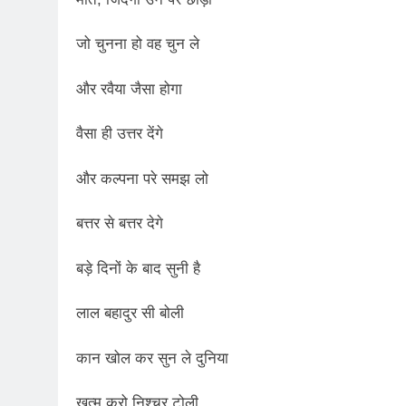
3 Years Ago
जो चुनना हो वह चुन ले
5 Days Ago
पेपर लीक पर गैर-भाज
और रवैया जैसा होगा
6 Days Ago
कॉकरोच आंदोलन: गां
वैसा ही उत्तर देंगे
6 Days Ago
और कल्पना परे समझ लो
बत्तर से बत्तर देगे
बड़े दिनों के बाद सुनी है
लाल बहादुर सी बोली
कान खोल कर सुन ले दुनिया
खत्म करो निश्चर टोली