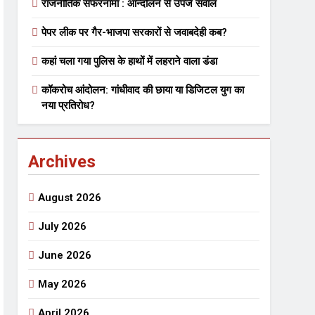
राजनीतिक सफरनामा : आन्दोलन से उपजे सवाल
पेपर लीक पर गैर-भाजपा सरकारों से जवाबदेही कब?
 मे तत्पर दानवीर परिवार
कहां चला गया पुलिस के हाथों में लहराने वाला डंडा
go
कॉकरोच आंदोलन: गांधीवाद की छाया या डिजिटल युग का
नया प्रतिरोध?
Archives
ेतु संपर्क करें
August 2026
July 2026
June 2026
्पण
डॉक्टर सरोजिनी प्रीतम कहिन
May 2026
3 Years Ago
्सव का भव्य आयोजन
April 2026