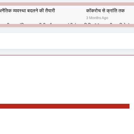
नैतिक व्यवस्था बदलने की तैयारी
कॉकरोच से क्रांति तक
3 Months Ago
भारतीय राजनीति में आज भी प्रासांगिक एव अद्वीतीय है महात्मा गांधी (पुण्य तिथि-30 जनवरी पर विशेष)
हार का शताब्दी समारोह
अलविदा “अंग्रेज़ों के ज़माने के जेलर”
10 Months Ago
 बंदा सिंह बहादुर की स्मृति में स्मारक निर्माण की दिशा में बढ़ते कदम
श से पूर्व यह’ ऑपरेशन सिन्दूर’ रुकेगा नहीं : मनमोहन शर्मा ‘शरण’ (संपादक)
ं 9 आतंकी ठिकानों पर भारत ने की एयर स्ट्राइक (ऑपरेशन सिन्दूर)
ण समाज समन्वय समिति के व्दारा‌ ‘राष्ट्रीय प्रबुद्ध ब्राह्मण‌ महासम्मेलन‌’ का सफ
ता विलियम्स: एक ऐतिहासिक वापसी
दिल्ली द्वारा ‘पुस्तक लोकार्पण, काव्य गोष्ठी एवं सम्मान समारोह’ का भव्य आयोजन