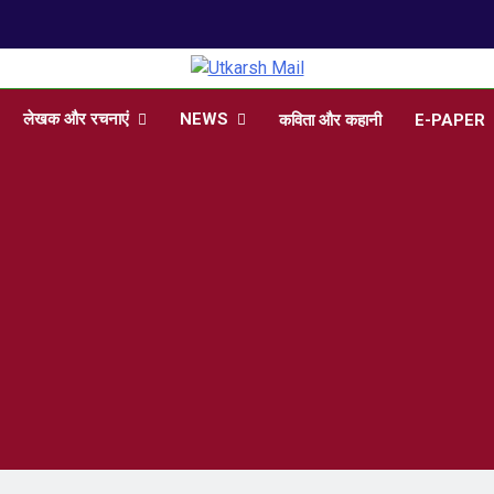
arsh Mail
 , Articles, Literature in Hindi and English
लेखक और रचनाएं
NEWS
कविता और कहानी
E-PAPER