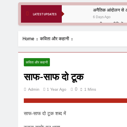
अनैतिक आंदोलन से अ
LATEST UPDATES
6 Days Ago
6 Months Ago
आर्य समाज मधुबनी बि
Home
कविता और कहानी
9 Months Ago
हरियाणा सरकार के बाबा
1 Year Ago
कविता और कहानी
आतंकवाद के जड़मूल ना
साफ-साफ दो टूक
1 Year Ago
पाकिस्तान और PoK मे
1 Year Ago
0
Admin
1 Year Ago
1 Mins
श्री चौरासिया ब्राह्म
1 Year Ago
धरती पर लौटीं सुनी
साफ-साफ दो टूक शब्द में
1 Year Ago
अनुराधा प्रकाशन, नई 