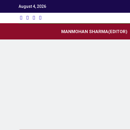
August 4, 2026
Utk
Latest News
MANMOHAN SHARMA(EDITOR)