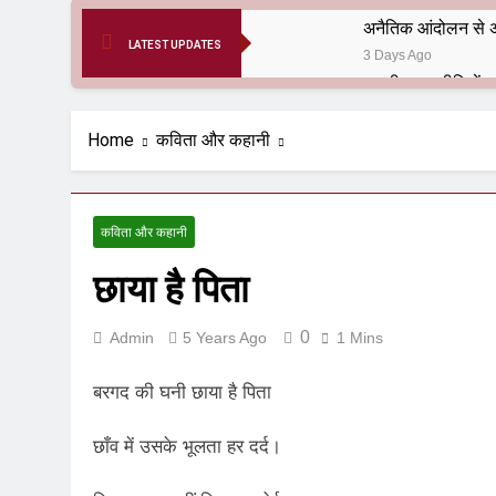
अनैतिक आंदोलन से अ
LATEST UPDATES
3 Days Ago
6 Months Ago
आर्य समाज मधुबनी बि
Home
कविता और कहानी
9 Months Ago
हरियाणा सरकार के बाबा
1 Year Ago
कविता और कहानी
आतंकवाद के जड़मूल ना
छाया है पिता
1 Year Ago
पाकिस्तान और PoK मे
1 Year Ago
0
Admin
5 Years Ago
1 Mins
श्री चौरासिया ब्राह्म
1 Year Ago
बरगद की घनी छाया है पिता
धरती पर लौटीं सुनी
1 Year Ago
छाँव में उसके भूलता हर दर्द।
अनुराधा प्रकाशन, नई 