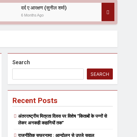
दर्द ए आरक्षण (सुनील शर्मा)
6 Months Ago
 — असरानी को भावभीनी श्रद्धांजलि
Search
SEARCH
Recent Posts
ल आयोजन
अंतरराष्ट्रीय मित्रता दिवस पर विशेष “किताबों के पन्नों से
लेकर अनकही कहानियों तक”
राजनीतिक सफरनामा : आन्दोलन से उपजे सवाल