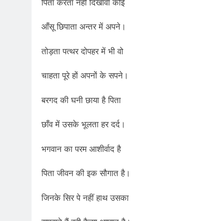
2 Years Ago
पिता करता नहीं दिखावा कोई
कितना बदल गया इंसा
2 Years Ago
आँसू छिपाता अन्तर में अपने।
दिल्ली की फ़िरदौस ख़ा
तोड़ता पत्थर दोपहर में भी वो
2 Years Ago
“अंतर्राष्ट्रीय महिल
चाहता पूरे हों अपनों के सपने।
2 Years Ago
राम नाम लो प्रेम से 
बरगद की घनी छाया है पिता
3 Years Ago
विश्व पुस्तक मेले (1
छाँव में उसके भूलता हर दर्द।
3 Years Ago
२१वीं सदी में विश्व में
भगवान का परम आशीर्वाद है
3 Years Ago
सम
पिता जीवन की इक सौगात है।
3 Years Ago
नोसेना प्रमुख एडमिरल
जिनके सिर पे नहीं हाथ उसका
3 Years Ago
डॉ. अम्बेडकर भारत क