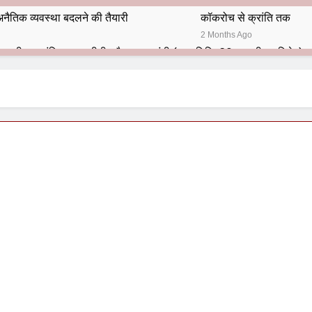
नैतिक व्यवस्था बदलने की तैयारी
कॉकरोच से क्रांति तक
2 Months Ago
भारतीय राजनीति में आज भी प्रासांगिक एव अद्वीतीय है महात्मा गांधी (पुण्य तिथि-30 जनवरी पर विशेष)
हार का शताब्दी समारोह
अलविदा “अंग्रेज़ों के ज़माने के जेलर”
10 Months Ago
 बंदा सिंह बहादुर की स्मृति में स्मारक निर्माण की दिशा में बढ़ते कदम
श से पूर्व यह’ ऑपरेशन सिन्दूर’ रुकेगा नहीं : मनमोहन शर्मा ‘शरण’ (संपादक)
ं 9 आतंकी ठिकानों पर भारत ने की एयर स्ट्राइक (ऑपरेशन सिन्दूर)
ण समाज समन्वय समिति के व्दारा‌ ‘राष्ट्रीय प्रबुद्ध ब्राह्मण‌ महासम्मेलन‌’ का सफ
ता विलियम्स: एक ऐतिहासिक वापसी
दिल्ली द्वारा ‘पुस्तक लोकार्पण, काव्य गोष्ठी एवं सम्मान समारोह’ का भव्य आयोजन