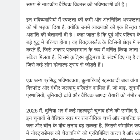
2 Years Ago
समय से नाटकीय वैश्विक विकास की भविष्यवाणी की है।
कितना बदल गया इंसा
2 Years Ago
इन भविष्यवाणियों में स्पष्टता की कमी और अंतर्निहित अस्पष्ट
दिल्ली की फ़िरदौस ख़ा
को भी भड़का दिया है, क्योंकि उनमें व्याख्याओं की एक विस्तृत 
2 Years Ago
अशांति की चेतावनी दी है। कहा जाता है कि पूर्व और पश्चिम
“अंतर्राष्ट्रीय महिल
बड़े युद्ध में परिणत होगा। वह स्विट्जरलैंड के टिसिनो क्षेत्र
2 Years Ago
करते हैं, जिसे अक्सर प्रकाशमान के रूप में वर्णित किया जा
राम नाम लो प्रेम से 
संकेत मिलता है, जिसमें कृत्रिम बुद्धिमत्ता के संदर्भ दिए गए 
3 Years Ago
जिसे कई लोग डोनाल्ड ट्रम्प से जोड़ते हैं।
विश्व पुस्तक मेले (1
3 Years Ago
एक अन्य प्रसिद्ध भविष्यवक्ता, बुल्गारियाई रहस्यवादी बाबा वा
२१वीं सदी में विश्व में
विस्फोट और गंभीर जलवायु परिवर्तन शामिल हैं, जो बाढ़, सुन
3 Years Ago
प्रणालियों, बुनियादी ढांचे और वैश्विक आपदा तैयारी को गंभीर
सम
3 Years Ago
2026 में, दुनिया भर में कई महत्वपूर्ण चुनाव होने की उम्मीद है
नोसेना प्रमुख एडमिरल
इन चुनावों से वैश्विक स्तर पर राजनीतिक चर्चा और नागरिक स
रूस और चीन के बीच तनाव बढ़ सकता है, जिससे संभावित रूप स
3 Years Ago
में नोस्ट्राडेमस की चेतावनियों को प्रतिबिंबित करता है और अंतर्र
डॉ. अम्बेडकर भारत क