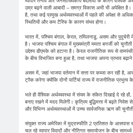
व्यापार तनाव और जनसांख्यिकीय बदलावों के कारण वैश्विक अर्थव
3 Years Ago
उम्र बढ़ने वाली आबादी – समग्र विकास अभी भी अपेक्षित है। अ
है, तथा कई प्रमुख अर्थव्यवस्थाओं में पहले की अपेक्षा से अधि
1 Day Ago
स्थितियों और कम टैरिफ के कारण संभव होगा।
पेपर लीक पर गैर-भाज
2 Days Ago
भारत में, पश्चिम बंगाल, केरल, तमिलनाडु, असम और पुदुचेरी 
कॉकरोच आंदोलन: गां
है। भाजपा पश्चिम बंगाल में मुख्यमंत्री ममता बनर्जी को चुन
2 Days Ago
उद्देश्य डीएमके को हटाना है। केरल राजनीतिक रूप से वामपंथी
के बीच विभाजित बना हुआ है, तथा भाजपा अपना प्रभाव बढ़ाने
असम में, जहां भाजपा वर्तमान में सत्ता पर कब्जा कर रही है, आस
ट्रैक करेगा क्योंकि दोनों पार्टियां राज्य में राजनीतिक प्रभुत्व क
भले ही वैश्विक अर्थव्यवस्था में संयम के संकेत दिखाई दे रहे 
बनाए रखने में मदद मिलेगी। कृत्रिम बुद्धिमत्ता में बढ़ते निवेश 
और विभिन्न अर्थव्यवस्थाओं में उच्च सार्वजनिक ऋण की चुनौती
संयुक्त राज्य अमेरिका में मुद्रास्फीति 2 प्रतिशत के आसपास
चल रहे व्यापार विवादों और नीतिगत समायोजन के बीच सामर्थ्य पर च