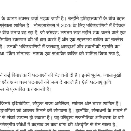
न’ (सम्पादकीय)
अबकी बार हुए न पार
2 Years Ago
ता के कारण अक्सर चर्चा भड़क जाती है। उन्होंने इतिहासकारों के बीच बहस
न को मिला बेस्ट वालंटियर अवॉर्ड–लाल बिहारी लाल
समाज सेवा
श्रृंखला शामिल है। नोस्ट्राडेमस ने 2026 के लिए भविष्यवाणियों में वैश्विक
2 Years A
 के बीच तनाव बढ़ रहा है, जो संभवतः लगभग सात महीने तक चलने वाले एक
ा दिवस “ की बहुत बहुत बधाई
भारत रत्न जननायक कर्पूरी ठाकुर
 में संभावित रक्तपात की भी बात करते हैं और एक रहस्यमय व्यक्ति का उल्लेख
3 Years Ago
ता है। उनकी भविष्यवाणियों में जलवायु आपदाओं और तकनीकी प्रगति का
– मनमोहन शर्मा ‘शरण’ (सम्पादकीय )
हैं तथा “किंग डोनाल्ड” नामक एक संभावित व्यक्ति को शामिल किया गया है,
0-18 फरवरी) में अनुराधा प्रकाशन के स्टाल पर अपनी पुस्तक को प्रदर्शित/विमोचन ह
ंगा ने कई विनाशकारी घटनाओं की चेतावनी दी है। इनमें भूकंप, ज्वालामुखी
 हिंदी भाषा की स्वीकृति
मत बहाओ खून
ामी और अन्य चरम घटनाओं को जन्म दे सकते हैं। ऐसी घटनाएं कृषि
3 Years Ago
 रूप से प्रभावित कर सकती हैं।
्पादकीय : इंडिया / भारत , जी-20 में ‘भार-त’ का चमका सितारा
, जिनमें इथियोपिया, संयुक्त राज्य अमेरिका, म्यांमार और भारत शामिल हैं।
 आर हरि कुमार ने किया अनुराधा प्रकाशन की पुस्तकों एवं ‘उत्कर्ष मेल’ का लोकार
हभागिता को आकार मिलने की संभावना है। हालाँकि, संसाधनों के मामले में
े संघर्ष उत्पन्न हो सकता है। यह परिदृश्य राजनीतिक अस्थिरता के बारे
ाष्ट्रीय संबंधों में बदलाव पर बाबा वांगा की अंतर्दृष्टि से मेल खाता है।
े भव्यभाल पर एक सुरम्य तिलकहैं
श्री हनुमानजी का जन्म महोत