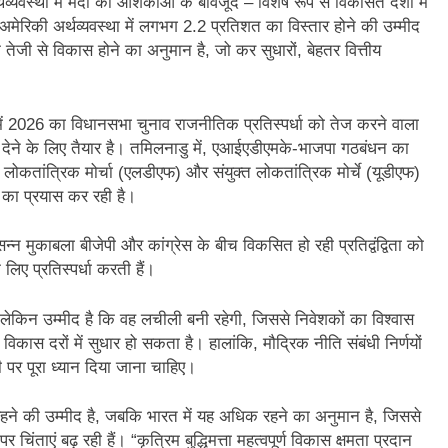
्यवस्था में मंदी की आशंकाओं के बावजूद – विशेष रूप से विकसित देशों में
3 Years Ago
मेरिकी अर्थव्यवस्था में लगभग 2.2 प्रतिशत का विस्तार होने की उम्मीद
अंतरराष्ट्रीय मित्रता दिवस पर विशेष “किताबों के पन्नों से लेकर अनकही कहानियों तक”
क तेजी से विकास होने का अनुमान है, जो कर सुधारों, बेहतर वित्तीय
पा सरकारों से जवाबदेही कब?
कहां चला गया पुलिस के हाथों में
2 Days Ago
में 2026 का विधानसभा चुनाव राजनीतिक प्रतिस्पर्धा को तेज करने वाला
धीवाद की छाया या डिजिटल युग का नया प्रतिरोध?
संस्मरण : ग
ौती देने के लिए तैयार है। तमिलनाडु में, एआईएडीएमके-भाजपा गठबंधन का
2 Days Ago
 लोकतांत्रिक मोर्चा (एलडीएफ) और संयुक्त लोकतांत्रिक मोर्चे (यूडीएफ)
 का प्रयास कर रही है।
न्न मुकाबला बीजेपी और कांग्रेस के बीच विकसित हो रही प्रतिद्वंद्विता को
े लिए प्रतिस्पर्धा करती हैं।
हों, लेकिन उम्मीद है कि वह लचीली बनी रहेगी, जिससे निवेशकों का विश्वास
से विकास दरों में सुधार हो सकता है। हालांकि, मौद्रिक नीति संबंधी निर्णयों
 पर पूरा ध्यान दिया जाना चाहिए।
 रहने की उम्मीद है, जबकि भारत में यह अधिक रहने का अनुमान है, जिससे
िंताएं बढ़ रही हैं। “कृत्रिम बुद्धिमत्ता महत्वपूर्ण विकास क्षमता प्रदान