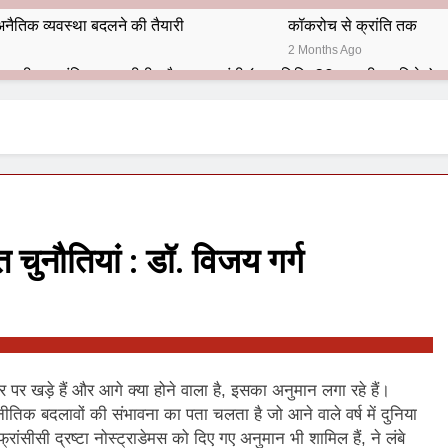
नैतिक व्यवस्था बदलने की तैयारी
कॉकरोच से क्रांति तक
2 Months Ago
भारतीय राजनीति में आज भी प्रासांगिक एव अद्वीतीय है महात्मा गांधी (पुण्य तिथि-30 जनवरी पर विशेष)
हार का शताब्दी समारोह
अलविदा “अंग्रेज़ों के ज़माने के जेलर”
10 Months Ago
 बंदा सिंह बहादुर की स्मृति में स्मारक निर्माण की दिशा में बढ़ते कदम
श से पूर्व यह’ ऑपरेशन सिन्दूर’ रुकेगा नहीं : मनमोहन शर्मा ‘शरण’ (संपादक)
चुनौतियां : डॉ. विजय गर्ग
ं 9 आतंकी ठिकानों पर भारत ने की एयर स्ट्राइक (ऑपरेशन सिन्दूर)
ण समाज समन्वय समिति के व्दारा‌ ‘राष्ट्रीय प्रबुद्ध ब्राह्मण‌ महासम्मेलन‌’ का सफ
ता विलियम्स: एक ऐतिहासिक वापसी
 पर खड़े हैं और आगे क्या होने वाला है, इसका अनुमान लगा रहे हैं।
िक बदलावों की संभावना का पता चलता है जो आने वाले वर्ष में दुनिया
दिल्ली द्वारा ‘पुस्तक लोकार्पण, काव्य गोष्ठी एवं सम्मान समारोह’ का भव्य आयोजन
्रांसीसी द्रष्टा नोस्ट्राडेमस को दिए गए अनुमान भी शामिल हैं, ने लंबे