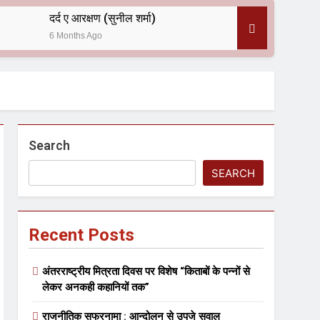
दर्द ए आरक्षण (सुनील शर्मा)
6 Months Ago
 — असरानी को भावभीनी श्रद्धांजलि
Search
SEARCH
Recent Posts
ल आयोजन
अंतरराष्ट्रीय मित्रता दिवस पर विशेष “किताबों के पन्नों से
लेकर अनकही कहानियों तक”
राजनीतिक सफरनामा : आन्दोलन से उपजे सवाल