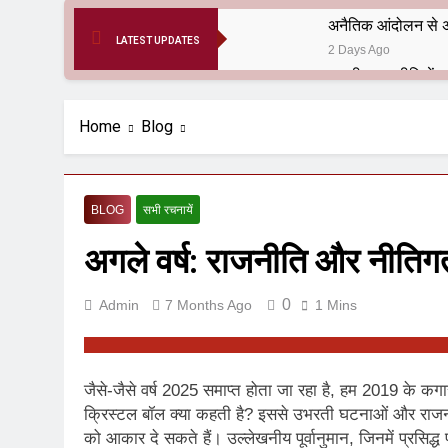
अनैतिक आंदोलन से अ
LATEST UPDATES
2 Days Ago
6 Months Ago
आर्य समाज मधुबनी बि
Home
Blog
9 Months Ago
हरियाणा सरकार के बाबा
1 Year Ago
BLOG
सभी रचनायें
आतंकवाद के जड़मूल ना
अगले वर्ष: राजनीति और नीतिगत 
1 Year Ago
पाकिस्तान और PoK मे
1 Year Ago
0
Admin
7 Months Ago
1 Mins
श्री चौरासिया ब्राह्म
1 Year Ago
धरती पर लौटीं सुनी
जैसे-जैसे वर्ष 2025 समाप्त होता जा रहा है, हम 2019 के कगार
1 Year Ago
क्रिस्टल बॉल क्या कहती है? इससे उभरती घटनाओं और राजनीत
अनुराधा प्रकाशन, नई 
को आकार दे सकते हैं। उल्लेखनीय पूर्वानुमान, जिनमें प्रसिद्ध फ