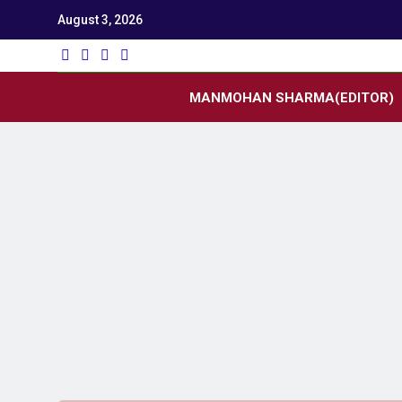
August 3, 2026
Utk
Latest News
MANMOHAN SHARMA(EDITOR)