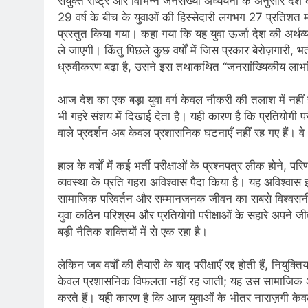
संयुक्त राष्ट्र और विभिन्न जनसंख्या अध्ययनों के अनुसार 
2 Years Ago
29 वर्ष के बीच के युवाओं की हिस्सेदारी लगभग 27 प्रतिशत म
कितना बदल गया इंसा
प्रस्तुत किया गया। कहा गया कि यह युवा ऊर्जा देश की अर्
2 Years Ago
ले जाएगी। किंतु पिछले कुछ वर्षों में जिस प्रकार बेरोज़गारी
दिल्ली की फ़िरदौस ख़ा
ध्रुवीकरण बढ़ा है, उसने इस तथाकथित “जनसांख्यिकीय लाभा
2 Years Ago
“अंतर्राष्ट्रीय महिल
आज देश का एक बड़ा युवा वर्ग केवल नौकरी की तलाश में नहीं 
2 Years Ago
भी गहरे संशय में दिखाई देता है। यही कारण है कि प्रतियोगी परीक्ष
राम नाम लो प्रेम से 
वाले प्रदर्शन अब केवल प्रशासनिक घटनाएँ नहीं रह गए हैं। वे 
3 Years Ago
विश्व पुस्तक मेले (1
हाल के वर्षों में कई भर्ती परीक्षाओं के प्रश्नपत्र लीक होने, 
व्यवस्था के प्रति गहरा अविश्वास पैदा किया है। यह अविश्वास
3 Years Ago
२१वीं सदी में विश्व में
सामाजिक परिवर्तन और सम्मानजनक जीवन का सबसे विश्वसनीय 
युवा कठिन परिश्रम और प्रतियोगी परीक्षाओं के सहारे अपन
3 Years Ago
बड़ी नैतिक शक्तियों में से एक रहा है।
सम
3 Years Ago
लेकिन जब वर्षों की तैयारी के बाद परीक्षाएँ रद्द होती हैं, नियुक
नोसेना प्रमुख एडमिरल
केवल प्रशासनिक विफलता नहीं रह जाती; यह उस सामाजिक अन
3 Years Ago
करते हैं। यही कारण है कि आज युवाओं के भीतर नाराज़गी केवल 
डॉ. अम्बेडकर भारत क