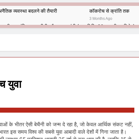
नैतिक व्यवस्था बदलने की तैयारी
कॉकरोच से क्रांति तक
3 Months Ago
भारतीय राजनीति में आज भी प्रासांगिक एव अद्वीतीय है महात्मा गांधी (पुण्य तिथि-30 जनवरी पर विशेष)
हार का शताब्दी समारोह
अलविदा “अंग्रेज़ों के ज़माने के जेलर”
10 Months Ago
 बंदा सिंह बहादुर की स्मृति में स्मारक निर्माण की दिशा में बढ़ते कदम
श से पूर्व यह’ ऑपरेशन सिन्दूर’ रुकेगा नहीं : मनमोहन शर्मा ‘शरण’ (संपादक)
च युवा
ं 9 आतंकी ठिकानों पर भारत ने की एयर स्ट्राइक (ऑपरेशन सिन्दूर)
ण समाज समन्वय समिति के व्दारा‌ ‘राष्ट्रीय प्रबुद्ध ब्राह्मण‌ महासम्मेलन‌’ का सफ
ता विलियम्स: एक ऐतिहासिक वापसी
ुवाओं के भीतर ऐसी बेचैनी को जन्म दे रहा है, जो केवल आर्थिक संकट नहीं,
भारत इस समय विश्व की सबसे युवा आबादी वाले देशों में गिना जाता है।
दिल्ली द्वारा ‘पुस्तक लोकार्पण, काव्य गोष्ठी एवं सम्मान समारोह’ का भव्य आयोजन