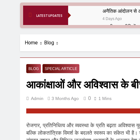
अनैतिक आंदोलन से अ
LATEST UPDATES
4 Days Ago
6 Months Ago
आर्य समाज मधुबनी बि
Home
Blog
9 Months Ago
हरियाणा सरकार के बाबा
1 Year Ago
BLOG
SPECIAL ARTICLE
आतंकवाद के जड़मूल ना
आकांक्षाओं और अविश्वास के बी
1 Year Ago
पाकिस्तान और PoK मे
1 Year Ago
0
Admin
3 Months Ago
1 Mins
श्री चौरासिया ब्राह्म
1 Year Ago
धरती पर लौटीं सुनी
रोजगार, प्रतिनिधित्व और व्यवस्था के प्रति बढ़ता अविश्वास य
1 Year Ago
बल्कि लोकतांत्रिक विमर्श के बदलते स्वरूप का संकेत भी है। 
अनुराधा प्रकाशन, नई 