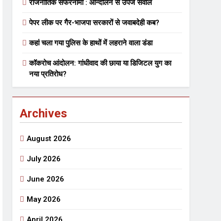
राजनीतिक सफरनामा : आन्दोलन से उपजे सवाल
पेपर लीक पर गैर-भाजपा सरकारों से जवाबदेही कब?
 मे तत्पर दानवीर परिवार
कहां चला गया पुलिस के हाथों में लहराने वाला डंडा
go
कॉकरोच आंदोलन: गांधीवाद की छाया या डिजिटल युग का
नया प्रतिरोध?
Archives
ेतु संपर्क करें
August 2026
July 2026
June 2026
्पण
डॉक्टर सरोजिनी प्रीतम कहिन
May 2026
3 Years Ago
्सव का भव्य आयोजन
April 2026