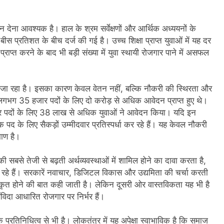
3 Years Ago
अंतरराष्ट्रीय मित्रता दिवस पर विशेष “किताबों के पन्नों से लेकर अनकही कहानियों तक”
देना आवश्यक है। हाल के श्रम सर्वेक्षणों और आर्थिक अध्ययनों के
 बीस प्रतिशत के बीच दर्ज की गई है। उच्च शिक्षा प्राप्त युवाओं में यह दर
पा सरकारों से जवाबदेही कब?
कहां चला गया पुलिस के हाथों में
त करने के बाद भी बड़ी संख्या में युवा स्थायी रोजगार पाने में असफल
4 Days Ago
धीवाद की छाया या डिजिटल युग का नया प्रतिरोध?
संस्मरण : ग
4 Days Ago
 जा रहा है। इसका कारण केवल वेतन नहीं, बल्कि नौकरी की स्थिरता और
 में लगभग 35 हजार पदों के लिए दो करोड़ से अधिक आवेदन प्राप्त हुए थे।
 हजार पदों के लिए 38 लाख से अधिक युवाओं ने आवेदन किया। यदि इन
 पद के लिए सैकड़ों उम्मीदवार प्रतिस्पर्धा कर रहे हैं। यह केवल नौकरी
माण है।
 सबसे तेजी से बढ़ती अर्थव्यवस्थाओं में शामिल होने का दावा करता है,
 कर रहे हैं। सरकारें नवाचार, डिजिटल विकास और उद्यमिता की चर्चा करती
ीकृत होने की बात कही जाती है। लेकिन दूसरी ओर वास्तविकता यह भी है
 संविदा आधारित रोजगार पर निर्भर हैं।
ि प्रतिनिधित्व से भी है। लोकतंत्र में यह अपेक्षा स्वाभाविक है कि समाज