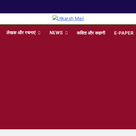
arsh Mail
 , Articles, Literature in Hindi and English
लेखक और रचनाएं
NEWS
कविता और कहानी
E-PAPER