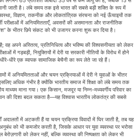
देश की लगभग 65 प्रतिशत आबादी 35 वर्ष से कम आयु की है, जबकि 15 से
ानी जाती है। लंबे समय तक इसे भारत की सबसे बड़ी शक्ति के रूप में
न’ (सम्पादकीय)
अबकी बार हुए न पार
थव्यवस्था, विज्ञान, तकनीक और लोकतांत्रिक संरचना को नई ऊँचाइयों तक
2 Years Ago
, भर्ती परीक्षाओं में अनियमितताएँ, अवसरों की असमानता और राजनीतिक
न को मिला बेस्ट वालंटियर अवॉर्ड–लाल बिहारी लाल
समाज सेवा
ंश” के भीतर छिपे संकट को भी उजागर करना शुरू कर दिया है।
2 Years A
ा दिवस “ की बहुत बहुत बधाई
भारत रत्न जननायक कर्पूरी ठाकुर
है; वह अपने अस्तित्व, प्रतिनिधित्व और भविष्य की विश्वसनीयता को लेकर
3 Years Ago
ाओं में गड़बड़ी, नियुक्तियों में देरी या सरकारी नीतियों के विरोध में होने
– मनमोहन शर्मा ‘शरण’ (सम्पादकीय )
धीरे-धीरे एक व्यापक सामाजिक बेचैनी का रूप लेते जा रहे हैं।
0-18 फरवरी) में अनुराधा प्रकाशन के स्टाल पर अपनी पुस्तक को प्रदर्शित/विमोचन ह
परिणामों में अनियमितताओं और चयन प्रक्रियाओं में देरी ने युवाओं के भीतर
 इसलिए अधिक गंभीर है क्योंकि भारतीय समाज में शिक्षा को लंबे समय तक
 हिंदी भाषा की स्वीकृति
मत बहाओ खून
माध्यम माना गया। एक किसान, मजदूर या निम्न-मध्यवर्गीय परिवार का
े जीवन की दिशा बदल सकता है—यह विश्वास भारतीय लोकतंत्र की सबसे
3 Years Ago
्पादकीय : इंडिया / भारत , जी-20 में ‘भार-त’ का चमका सितारा
्तियाँ अदालतों में अटकती हैं या चयन प्रक्रिया विवादों में घिर जाती है, तब यह
 आर हरि कुमार ने किया अनुराधा प्रकाशन की पुस्तकों एवं ‘उत्कर्ष मेल’ का लोकार
ुबंध को भी कमजोर करती है, जिसके आधार पर युवा व्यवस्था पर भरोसा
बेरोज़गारी को लेकर नहीं, बल्कि व्यवस्था की निष्पक्षता को लेकर भी
े भव्यभाल पर एक सुरम्य तिलकहैं
श्री हनुमानजी का जन्म महोत