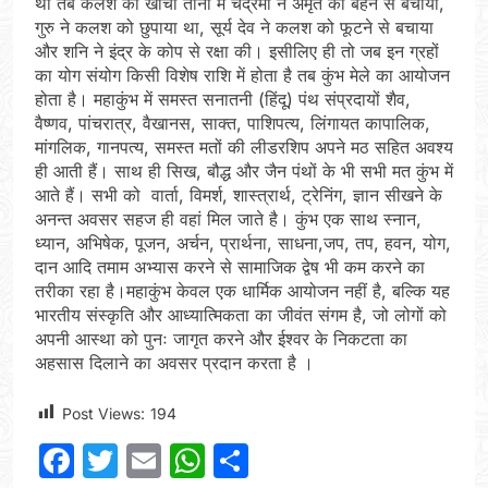
था तब कलश की खींचा तानी में चंद्रमा ने अमृत को बहने से बचाया,
गुरु ने कलश को छुपाया था, सूर्य देव ने कलश को फूटने से बचाया
और शनि ने इंद्र के कोप से रक्षा की। इसीलिए ही तो जब इन ग्रहों
का योग संयोग किसी विशेष राशि में होता है तब कुंभ मेले का आयोजन
होता है। महाकुंभ में समस्त सनातनी (हिंदू) पंथ संप्रदायों शैव,
वैष्णव, पांचरात्र, वैखानस, साक्त, पाशिपत्य, लिंगायत कापालिक,
मांगलिक, गानपत्य, समस्त मतों की लीडरशिप अपने मठ सहित अवश्य
ही आती हैं। साथ ही सिख, बौद्ध और जैन पंथों के भी सभी मत कुंभ में
आते हैं। सभी को वार्ता, विमर्श, शास्त्रार्थ, ट्रेनिंग, ज्ञान सीखने के
अनन्त अवसर सहज ही वहां मिल जाते है। कुंभ एक साथ स्नान,
ध्यान, अभिषेक, पूजन, अर्चन, प्रार्थना, साधना,जप, तप, हवन, योग,
दान आदि तमाम अभ्यास करने से सामाजिक द्वेष भी कम करने का
तरीका रहा है।महाकुंभ केवल एक धार्मिक आयोजन नहीं है, बल्कि यह
भारतीय संस्कृति और आध्यात्मिकता का जीवंत संगम है, जो लोगों को
अपनी आस्था को पुनः जागृत करने और ईश्वर के निकटता का
अहसास दिलाने का अवसर प्रदान करता है ।
Post Views:
194
Facebook
Twitter
Email
WhatsApp
Share