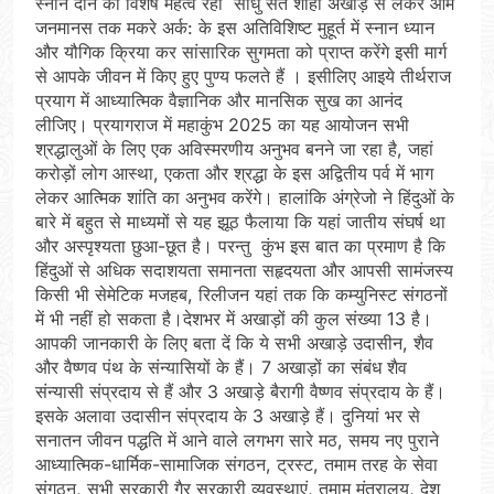
स्नान दान का विशेष महत्व रहा साधु संत शाही अखाड़े से लेकर आम
जनमानस तक मकरे अर्क: के इस अतिविशिष्ट मुहूर्त में स्नान ध्यान
और यौगिक क्रिया कर सांसारिक सुगमता को प्राप्त करेंगे इसी मार्ग
से आपके जीवन में किए हुए पुण्य फलते हैं । इसीलिए आइये तीर्थराज
प्रयाग में आध्यात्मिक वैज्ञानिक और मानसिक सुख का आनंद
लीजिए। प्रयागराज में महाकुंभ 2025 का यह आयोजन सभी
श्रद्धालुओं के लिए एक अविस्मरणीय अनुभव बनने जा रहा है, जहां
करोड़ों लोग आस्था, एकता और श्रद्धा के इस अद्वितीय पर्व में भाग
लेकर आत्मिक शांति का अनुभव करेंगे। हालांकि अंग्रेजो ने हिंदुओं के
बारे में बहुत से माध्यमों से यह झूठ फैलाया कि यहां जातीय संघर्ष था
और अस्पृश्यता छुआ-छूत है। परन्तु कुंभ इस बात का प्रमाण है कि
हिंदुओं से अधिक सदाशयता समानता सहृदयता और आपसी सामंजस्य
किसी भी सेमेटिक मजहब, रिलीजन यहां तक कि कम्युनिस्ट संगठनों
में भी नहीं हो सकता है।देशभर में अखाड़ों की कुल संख्या 13 है।
आपकी जानकारी के लिए बता दें कि ये सभी अखाड़े उदासीन, शैव
और वैष्णव पंथ के संन्यासियों के हैं। 7 अखाड़ों का संबंध शैव
संन्यासी संप्रदाय से हैं और 3 अखाड़े बैरागी वैष्णव संप्रदाय के हैं।
इसके अलावा उदासीन संप्रदाय के 3 अखाड़े हैं। दुनियां भर से
सनातन जीवन पद्धति में आने वाले लगभग सारे मठ, समय नए पुराने
आध्यात्मिक-धार्मिक-सामाजिक संगठन, ट्रस्ट, तमाम तरह के सेवा
संगठन, सभी सरकारी गैर सरकारी व्यवस्थाएं, तमाम मंत्रालय, देश