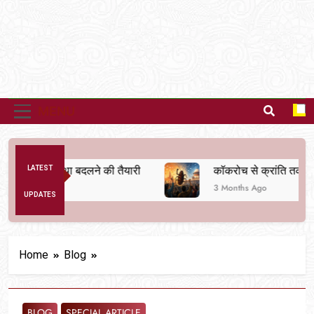
MENU
िक व्यवस्था बदलने की तैयारी
LATEST
कॉकरोच से क्रांति तक
3 Months Ago
UPDATES
Home
Blog
BLOG
SPECIAL ARTICLE