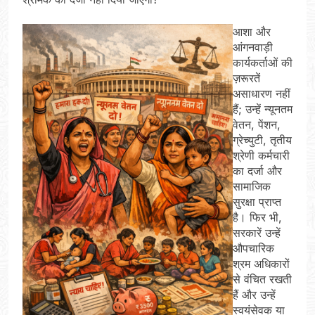
आशा और
आंगनवाड़ी
कार्यकर्ताओं की
ज़रूरतें
असाधारण नहीं
हैं; उन्हें न्यूनतम
वेतन, पेंशन,
ग्रेच्युटी, तृतीय
श्रेणी कर्मचारी
का दर्जा और
सामाजिक
सुरक्षा प्राप्त
है। फिर भी,
सरकारें उन्हें
औपचारिक
श्रम अधिकारों
से वंचित रखती
हैं और उन्हें
स्वयंसेवक या