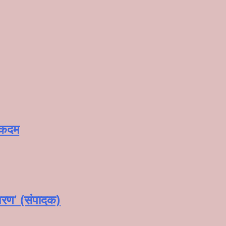
े कदम
‘शरण’ (संपादक)