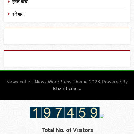
हमारे कवि
हरियाणा
Newsmatic - News WordPress Theme 2026. Powered By
.
BlazeThemes
Total No. of Visitors