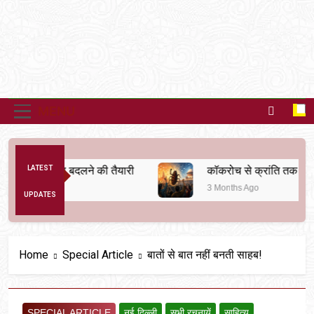
MENU
िक व्यवस्था बदलने की तैयारी
LATEST
कॉकरोच से क्रांति तक
3 Months Ago
UPDATES
Home
Special Article
बातों से बात नहीं बनती साहब!
SPECIAL ARTICLE
नई दिल्ली
सभी रचनायें
साहित्य