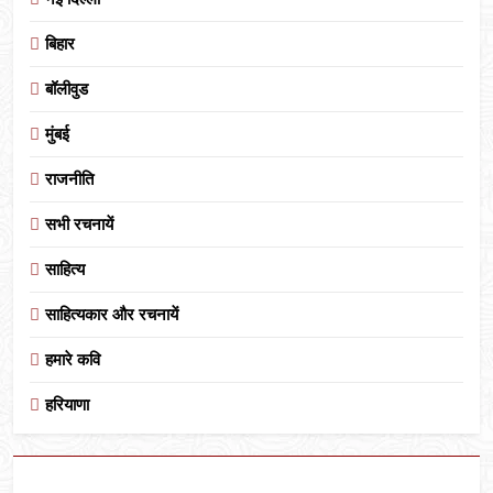
बिहार
बॉलीवुड
मुंबई
राजनीति
सभी रचनायें
साहित्य
साहित्यकार और रचनायें
हमारे कवि
हरियाणा