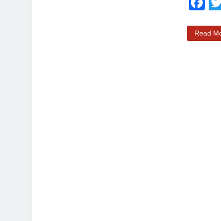
F
Read M