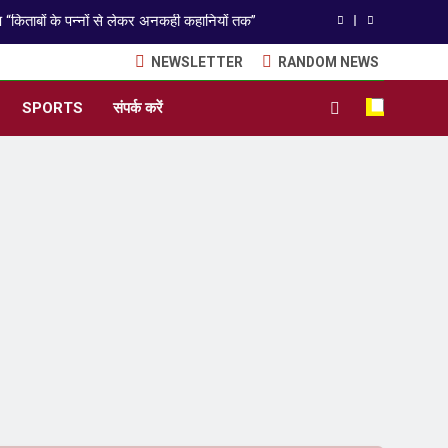
राजनीतिक सफरनामा : आन्दोलन से उपजे सवाल
NEWSLETTER
RANDOM NEWS
ेपर लीक पर गैर-भाजपा सरकारों से जवाबदेही कब?
SPORTS
संपर्क करें
कहां चला गया पुलिस के हाथों में लहराने वाला डंडा
ISO 9001:2015 Certified
अंतरराष्ट्रीय मित्रता दिवस पर विशेष “किताबों के पन्नों से लेकर अनकही कहानियों तक”
राजनीतिक सफरनामा : आन्दोलन से उपजे सवाल
ेपर लीक पर गैर-भाजपा सरकारों से जवाबदेही कब?
कहां चला गया पुलिस के हाथों में लहराने वाला डंडा