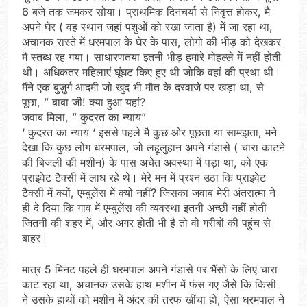
6 बजे तक जमकर सोया। प्राथमिक दिनचर्या से निवृत्त होकर, मै
अपने घेर ( वह स्थान जहां पशुओं को रखा जाता है) में जा रहा था,
अचानक रास्ते में धरमपाल के घेर के पास, लोगो की भीड़ को देखकर
मै स्तब्ध रह गया। साधारणतया इतनी भीड़ हमारे मोहल्ले में नहीं होती
थी। अधिकतर महिलाएं घूंघट किए हुए थी जोकि वहां की प्रथा थी।
मैंने एक बुज़ुर्ग आदमी जो खुद भी मौत के दरवाजे पर खड़ा था, से
पूछा, ” बाबा जी! क्या हुआ यहां?
जवाब मिला, ” कुदरत का न्याय”
‘ कुदरत का न्याय ‘ इससे पहले मै कुछ ओर पूछता या सामझता, मने
देखा कि कुछ लोग धरमपाल, जो लहूलुहान अपने गंडासे ( चारा काटने
की बिजली की मशीन) के पास अचेत अवस्था में पड़ा था, को एक
प्राइवेट टैक्सी में लाध रहे थे। मेरे मन में प्रश्न उठा कि प्राइवेट
टैक्सी में क्यों, एम्बुलेंस में क्यों नहीं? जिसका जवाब मेरी अंतरात्मा ने
ही दे दिया कि गाव में एम्बुलेंस की व्यवस्था इतनी अच्छी नहीं होती
जितनी की शहर में, और अगर होती भी है तो वो गरीबों की पहुंच से
बाहर।
मात्र 5 मिनट पहले ही धरमपाल अपने गंडासे पर भैंसो के लिए चारा
काट रहा था, अचानक उसके हाथ मशीन में फंस गए जैसे कि किसी
ने उसके हाथों को मशीन में अंदर की तरफ खींचा हो, ऐसा धरमपाल ने