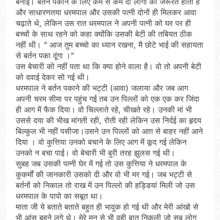
बनाई। बर्तन पकाने के लिए कम से कम दो लोगो की जरूरत होती है
और साधारणतया धरमपाल और उसकी पत्नी दोनों ही मिलकर आवा
चढ़ाते थे, लेकिन उस रात धरमपाल ने अपनी पत्नी को घर पर ही
बच्चों के साथ रहने को कहा क्योंकि उसकी बेटी की तबियत ठीक
नहीं थी। ” आज तुम बच्चो का ध्यान रखना, मै छोटे भाई की सहायता
से बर्तन पका दूंगा ।”
उस बेचारी को नहीं पता था कि क्या होने वाला है। वो तो अपनी बेटी
को दवाई देकर सो गई थी।
धरमपाल ने बर्तन पकाने की भट्टी (आवा) जलाया और जब आग
अपनी चरम सीमा पर पहुंच गई तब उन पिल्लों को एक एक कर जिंदा
ही आग में फैक दिया। वो चिल्लाते रहे, चीखते रहे। उनकी मां भी
उससे दया की भीख मांगती रही, रोती रही लेकिन उस निर्दई का हृदय
बिल्कुल भी नहीं पसीजा।उसने उन पिल्लों को आग़ से बाहर नहीं आने
दिया । वो कुत्तिया उनको बचाने के लिए आग में कूद गई लेकिन
उनको न बचा पाई। वो बेचारी भी बुरी तरह झुलस गई थी।
सुबह जब उसकी पत्नी घेर में गई तो उस कुत्तिया ने धरमपाल के
कुकर्मों की जानकारी उसको दी और वो भी मर गई। जब भट्टी से
बर्तनों को निकाल तो राख में उन पिल्लो की हड्डियां मिली जो उस
धरमपाल के पापो का सबूत था।
माता जी ये बताते बताते बहुत ही भावुक हो गई थी और मेरी आंखो से
भी आंसू बहने लगे थे। मेरे मन से भी वही बात निकली जो सब लोग