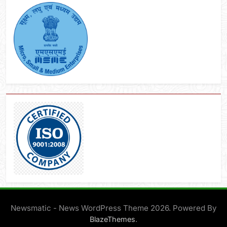
Newsmatic - News WordPress Theme 2026. Powered By
.
BlazeThemes