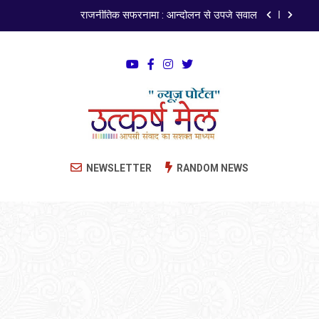
राजनीतिक सफरनामा : आन्दोलन से उपजे सवाल
पेपर लीक पर गैर-भाजपा सरकारों से जवाबदेही कब?
कहां चला गया पुलिस के हाथों में लहराने वाला डंडा
ISO 9001:2015 Certified
अंतरराष्ट्रीय मित्रता दिवस पर विशेष “किताबों के पन्नों से लेकर
Utkarsh Mail
अनकही कहानियों तक”
Latest News , Articles, Literature in Hindi and
NEWSLETTER
RANDOM NEWS
राजनीतिक सफरनामा : आन्दोलन से उपजे सवाल
English
पेपर लीक पर गैर-भाजपा सरकारों से जवाबदेही कब?
कहां चला गया पुलिस के हाथों में लहराने वाला डंडा