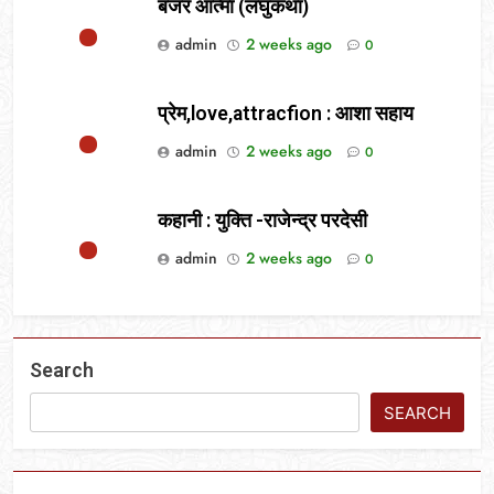
बंजर आत्मा (लघुकथा)
admin
2 weeks ago
0
प्रेम,love,attracfion : आशा सहाय
admin
2 weeks ago
0
कहानी : युक्ति -राजेन्द्र परदेसी
admin
2 weeks ago
0
Search
SEARCH