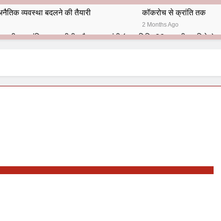
नैतिक व्यवस्था बदलने की तैयारी
कॉकरोच से क्रांति तक
2 Months Ago
भारतीय राजनीति में आज भी प्रासांगिक एव अद्वीतीय है महात्मा गांधी (पुण्य तिथि-30 जनवरी पर विशेष)
हार का शताब्दी समारोह
अलविदा “अंग्रेज़ों के ज़माने के जेलर”
10 Months Ago
 बंदा सिंह बहादुर की स्मृति में स्मारक निर्माण की दिशा में बढ़ते कदम
श से पूर्व यह’ ऑपरेशन सिन्दूर’ रुकेगा नहीं : मनमोहन शर्मा ‘शरण’ (संपादक)
ं 9 आतंकी ठिकानों पर भारत ने की एयर स्ट्राइक (ऑपरेशन सिन्दूर)
ण समाज समन्वय समिति के व्दारा‌ ‘राष्ट्रीय प्रबुद्ध ब्राह्मण‌ महासम्मेलन‌’ का सफ
ता विलियम्स: एक ऐतिहासिक वापसी
दिल्ली द्वारा ‘पुस्तक लोकार्पण, काव्य गोष्ठी एवं सम्मान समारोह’ का भव्य आयोजन