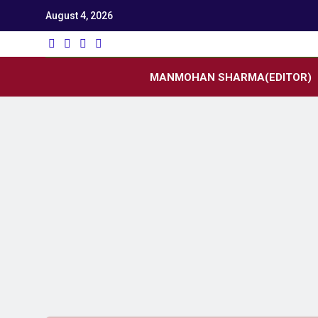
August 4, 2026
Utk
Latest News
MANMOHAN SHARMA(EDITOR)