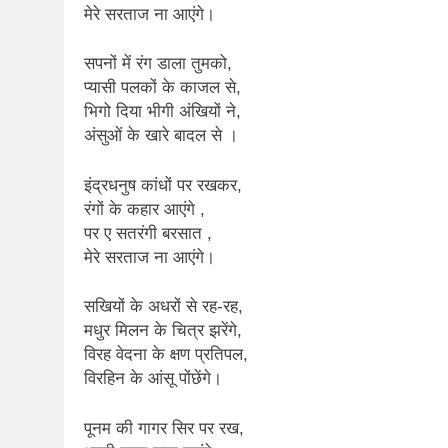
2 Years Ago
मेरे सरताज ना आएंगे।
कितना बदल गया इंसा
2 Years Ago
सपनों में रंग डाला तुमको,
दिल्ली की फ़िरदौस ख़ा
प्यासी पलकों के काजल से,
2 Years Ago
भिगो दिया भीगी अंखियों ने,
“अंतर्राष्ट्रीय महिल
अंसुओं के खारे बादल से ।
2 Years Ago
राम नाम लो प्रेम से 
इंद्रधनुष कांधों पर रखकर,
3 Years Ago
रंगों के कहार आएंगे ,
विश्व पुस्तक मेले (1
पर ए सतरंगी बरसात ,
3 Years Ago
मेरे सरताज ना आएंगे।
२१वीं सदी में विश्व में
3 Years Ago
सखियों के अधरों से रह-रह,
सम
मधुर मिलन के चित्र झरेंगे,
3 Years Ago
विरह वेदना के क्षण प्रतिपल,
नोसेना प्रमुख एडमिरल
विरहिन के आंसू पोंछेंगे।
3 Years Ago
डॉ. अम्बेडकर भारत क
पूनम की गागर सिर पर रख,