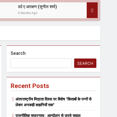
दर्द ए आरक्षण (सुनील शर्मा)
6 Months Ago
 — असरानी को भावभीनी श्रद्धांजलि
Search
SEARCH
Recent Posts
ल आयोजन
अंतरराष्ट्रीय मित्रता दिवस पर विशेष “किताबों के पन्नों से
लेकर अनकही कहानियों तक”
राजनीतिक सफरनामा : आन्दोलन से उपजे सवाल