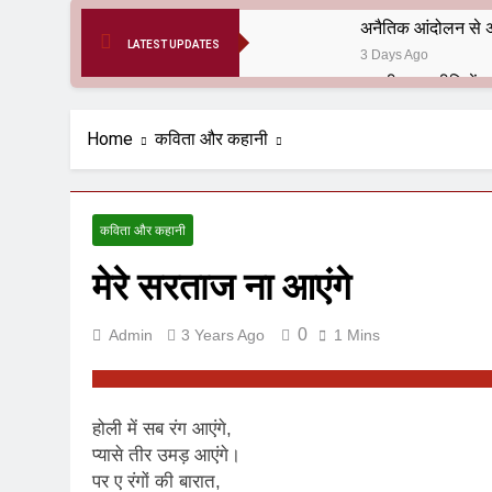
अनैतिक आंदोलन से अ
LATEST UPDATES
3 Days Ago
6 Months Ago
आर्य समाज मधुबनी बि
Home
कविता और कहानी
9 Months Ago
हरियाणा सरकार के बाबा
1 Year Ago
कविता और कहानी
आतंकवाद के जड़मूल ना
मेरे सरताज ना आएंगे
1 Year Ago
पाकिस्तान और PoK मे
1 Year Ago
0
Admin
3 Years Ago
1 Mins
श्री चौरासिया ब्राह्म
1 Year Ago
धरती पर लौटीं सुनी
होली में सब रंग आएंगे,
1 Year Ago
प्यासे तीर उमड़ आएंगे।
अनुराधा प्रकाशन, नई 
पर ए रंगों की बारात,