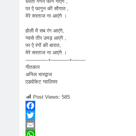
धरती गगन फाग गाएंगे ,
3 Years Ago
पर ऐ फागुन की सौगात ,
मेरे सरताज ना आएंगे ।
2 Days Ago
पेपर लीक पर गैर-भाज
होली में सब रंग आएंगे,
3 Days Ago
प्यासे तीर उमड़ आएंगे ,
कॉकरोच आंदोलन: गां
पर ऐ रंगों की बारात,
3 Days Ago
मेरे सरताज ना आएंगे ।
————-+———–+——–
गीतकार
अनिल भारद्वाज
एडवोकेट ग्वालियर
Post Views:
585
Facebook
Twitter
Email