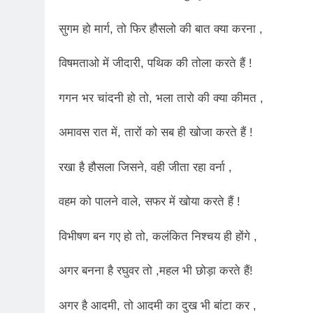
2 Years Ago
कितना बदल गया इंसा
सुगम हो मार्ग, तो फिर हौसलो की बात क्या करना ,
2 Years Ago
दिल्ली की फ़िरदौस ख़ा
विषमताओ में जीदारी, पथिक की तोला करते हैं !
2 Years Ago
“अंतर्राष्ट्रीय महिल
गगन भर चांदनी हो तो, भला तारो की क्या कीमत ,
2 Years Ago
राम नाम लो प्रेम से 
अमावस रात में, तारों को सब ही खोजा करते हैं !
3 Years Ago
विश्व पुस्तक मेले (1
रखा है हौसला जिसने, वही जीता रहा वर्ना ,
3 Years Ago
२१वीं सदी में विश्व में
वहम को पालने वाले, सफर में खोया करते हैं !
3 Years Ago
सम
विभीषण बन गए हो तो, कलंकित निश्चय ही होंगे ,
3 Years Ago
नोसेना प्रमुख एडमिरल
अगर बनना है रघुवर तो ,महल भी छोड़ा करते हैं!
3 Years Ago
डॉ. अम्बेडकर भारत क
अगर है आदमी, तो आदमी का दुख भी बांटा कर ,