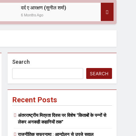
दर्द ए आरक्षण (सुनील शर्मा)
6 Months Ago
 — असरानी को भावभीनी श्रद्धांजलि
Search
SEARCH
Recent Posts
ल आयोजन
अंतरराष्ट्रीय मित्रता दिवस पर विशेष “किताबों के पन्नों से
लेकर अनकही कहानियों तक”
राजनीतिक सफरनामा : आन्दोलन से उपजे सवाल