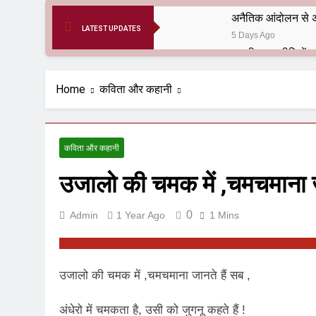
अनैतिक आंदोलन से अ
LATEST UPDATES
5 Days Ago
6 Months Ago
आर्य समाज मधुबनी बि
Home
कविता और कहानी
9 Months Ago
हरियाणा सरकार के बाबा
1 Year Ago
कविता और कहानी
आतंकवाद के जड़मूल ना
उजालो की चमक में ,चमचमाना ज
1 Year Ago
पाकिस्तान और PoK मे
1 Year Ago
0
Admin
1 Year Ago
1 Mins
श्री चौरासिया ब्राह्म
1 Year Ago
धरती पर लौटीं सुनी
उजालो की चमक में ,चमचमाना जानते हैं सब ,
1 Year Ago
अनुराधा प्रकाशन, नई 
अंधेरो में चमकता है, उसी को जुगनू कहते हैं !