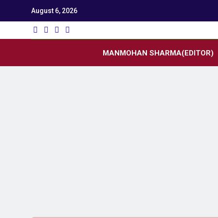
August 6, 2026
Utk
Latest News
MANMOHAN SHARMA(EDITOR)