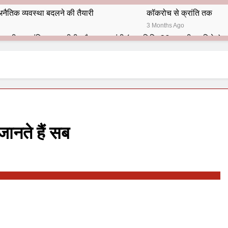
नैतिक व्यवस्था बदलने की तैयारी
कॉकरोच से क्रांति तक
3 Months Ago
भारतीय राजनीति में आज भी प्रासांगिक एव अद्वीतीय है महात्मा गांधी (पुण्य तिथि-30 जनवरी पर विशेष)
हार का शताब्दी समारोह
अलविदा “अंग्रेज़ों के ज़माने के जेलर”
10 Months Ago
 बंदा सिंह बहादुर की स्मृति में स्मारक निर्माण की दिशा में बढ़ते कदम
श से पूर्व यह’ ऑपरेशन सिन्दूर’ रुकेगा नहीं : मनमोहन शर्मा ‘शरण’ (संपादक)
ानते हैं सब
ं 9 आतंकी ठिकानों पर भारत ने की एयर स्ट्राइक (ऑपरेशन सिन्दूर)
ण समाज समन्वय समिति के व्दारा‌ ‘राष्ट्रीय प्रबुद्ध ब्राह्मण‌ महासम्मेलन‌’ का सफ
ता विलियम्स: एक ऐतिहासिक वापसी
दिल्ली द्वारा ‘पुस्तक लोकार्पण, काव्य गोष्ठी एवं सम्मान समारोह’ का भव्य आयोजन