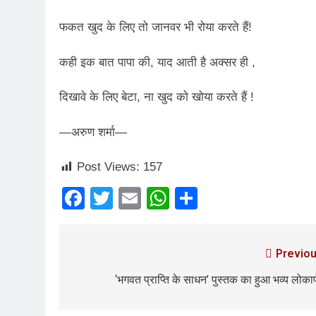
3 Years Ago
फकत खुद के लिए तो जानवर भी रोया करते हैं!
4 Days Ago
पेपर लीक पर गैर-भाज
कही इक बात पापा की, याद आती है अक्सर ही ,
5 Days Ago
कॉकरोच आंदोलन: गां
दिखावे के लिए बेटा, ना खुद को खोया करते हैं !
5 Days Ago
—अरुण शर्मा—
Post Views:
157
Facebook
Twitter
Email
WhatsApp
Share
Previou
‘भगवत प्राप्ति के साधन’ पुस्तक का हुआ भव्य लोकार