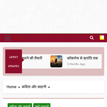
MENU
्यवस्था बदलने की तैयारी
LATEST
कॉकरोच से क्रांति तक
3 Months Ago
UPDATES
Home
कविता और कहानी
कविता और कहानी
सभी रचनायें