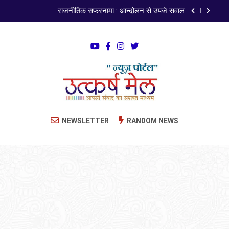
राजनीतिक सफरनामा : आन्दोलन से उपजे सवाल
पेपर लीक पर गैर-भाजपा सरकारों से जवाबदेही कब?
कहां चला गया पुलिस के हाथों में लहराने वाला डंडा
ISO 9001:2015 Certified
अंतरराष्ट्रीय मित्रता दिवस पर विशेष “किताबों के पन्नों से लेकर
Utkarsh Mail
अनकही कहानियों तक”
Latest News , Articles, Literature in Hindi and
NEWSLETTER
RANDOM NEWS
राजनीतिक सफरनामा : आन्दोलन से उपजे सवाल
English
पेपर लीक पर गैर-भाजपा सरकारों से जवाबदेही कब?
कहां चला गया पुलिस के हाथों में लहराने वाला डंडा