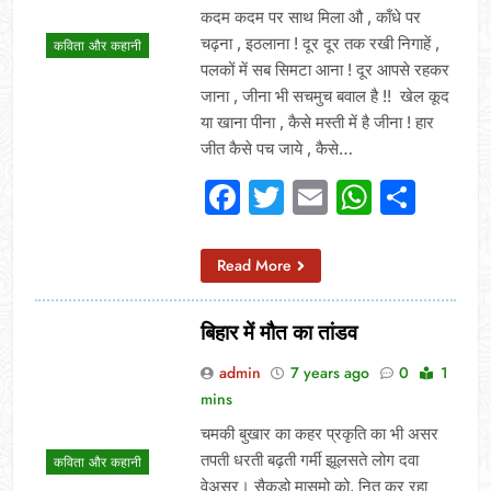
कदम कदम पर साथ मिला औ , काँधे पर
चढ़ना , इठलाना ! दूर दूर तक रखी निगाहें ,
कविता और कहानी
पलकों में सब सिमटा आना ! दूर आपसे रहकर
जाना , जीना भी सचमुच बवाल है !! खेल कूद
या खाना पीना , कैसे मस्ती में है जीना ! हार
जीत कैसे पच जाये , कैसे…
Facebook
Twitter
Email
Whats
Sha
Read More
बिहार में मौत का तांडव
admin
7 years ago
0
1
mins
चमकी बुखार का कहर प्रकृति का भी असर
तपती धरती बढ़ती गर्मी झूलसते लोग दवा
कविता और कहानी
वेअसर। सैकडो मासूमो को, नित कर रहा