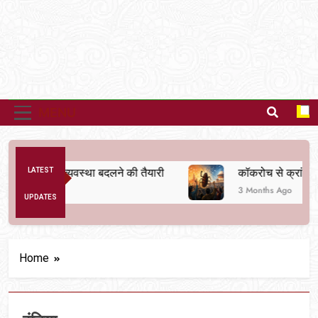
MENU
से अनैतिक व्यवस्था बदलने की तैयारी
LATEST
कॉकरोच से क्रांति तक
3 Months Ago
UPDATES
Home