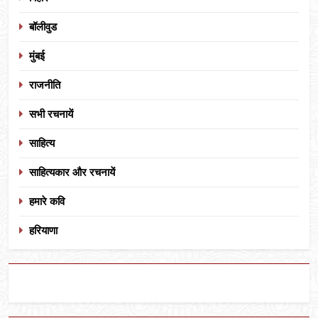
बॉलीवुड
मुंबई
राजनीति
सभी रचनायें
साहित्य
साहित्यकार और रचनायें
हमारे कवि
हरियाणा