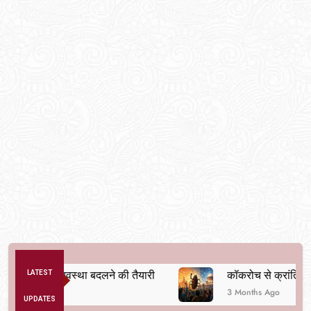
े अनैतिक व्यवस्था बदलने की तैयारी
LATEST
कॉकरोच से क्रांति तक
3 Months Ago
UPDATES