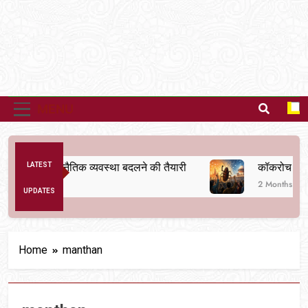
MENU
ंदोलन से अनैतिक व्यवस्था बदलने की तैयारी
LATEST
कॉकरोच से क्रा
go
2 Months Ago
UPDATES
Home
manthan