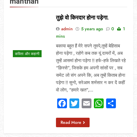
manthan
तुझे वो किरदार होना पड़ेगा.
admin
5 years ago
0
1
mins
बकाया बहुत हैं मेरे सपने तुमपे,तुम्हें बेहिसाब
होना पड़ेगा , रहोगे कब तक यूं दायरों में, अब
कविता और कहानी
तुम्हें आसमां होना पड़ेगा !! हर्फ-हर्फ लिखते रहे
“क़िस्से”, जिसके हम अपनी सांसों पर , सब
समेट लो संग अपने कि, अब तुम्हें किताब होना
पड़ेगा !! सुनो, सरेआम शर्मसार न कर दें कहीं
वो लोग, “हमारे खत”,…
Facebook
Twitter
Email
Whats
Sha
Read More