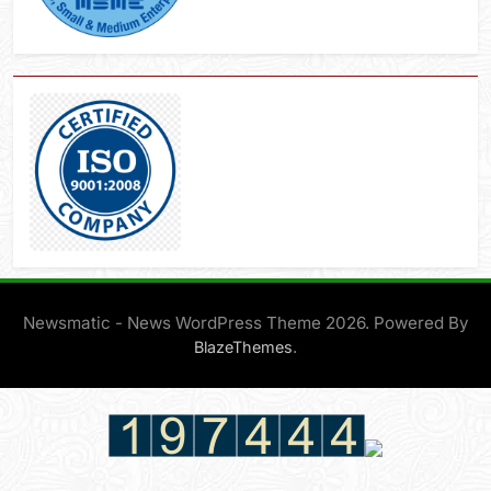
Newsmatic - News WordPress Theme 2026. Powered By
.
BlazeThemes