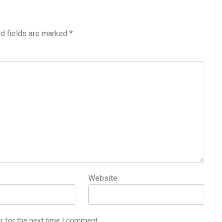
3 Years Ago
अंतरराष्ट्रीय मित्रता दिवस पर विशेष “किताबों के पन्नों से लेकर अनकही कहानियों तक”
d fields are marked
*
पा सरकारों से जवाबदेही कब?
कहां चला गया पुलिस के हाथों में
5 Days Ago
धीवाद की छाया या डिजिटल युग का नया प्रतिरोध?
संस्मरण : ग
5 Days Ago
Website
r for the next time I comment.