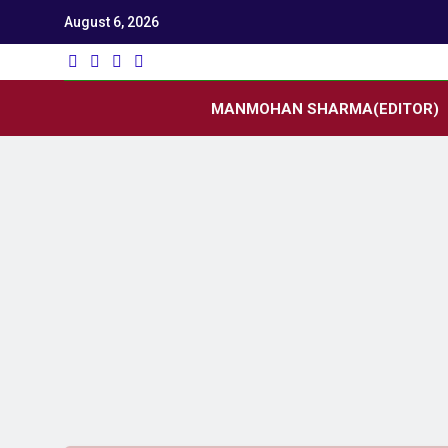
August 6, 2026
Utk
Latest News
MANMOHAN SHARMA(EDITOR)