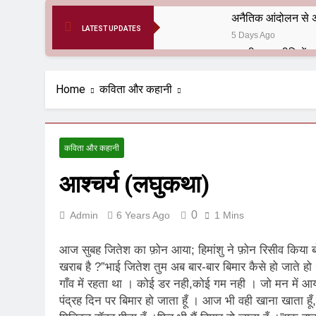
अनैतिक आंदोलन से अ
LATEST UPDATES
5 Days Ago
6 Months Ago
आर्य समाज मधुबनी बि
Home
कविता और कहानी
9 Months Ago
हरियाणा सरकार के बाबा
1 Year Ago
कविता और कहानी
आतंकवाद के जड़मूल ना
आश्चर्य (लघुकथा)
1 Year Ago
पाकिस्तान और PoK मे
1 Year Ago
0
Admin
6 Years Ago
1 Mins
श्री चौरासिया ब्राह्म
1 Year Ago
आज सुबह जितेश का फ़ोन आया; हिमांशु ने फ़ोन रिसीव किया बो
धरती पर लौटीं सुनी
खराब है ?”भाई जितेश तुम अब बार-बार बिमार कैसे हो जाते हो 
गाँव में रहता था । कोई डर नही,कोई गम नही । जो मन में आय
1 Year Ago
अनुराधा प्रकाशन, नई 
पंद्रह दिन पर बिमार हो जाता हूँ । आज भी वही खाना खाता हूँ