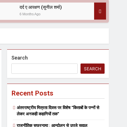
दर्द ए आरक्षण (सुनील शर्मा)
6 Months Ago
 — असरानी को भावभीनी श्रद्धांजलि
Search
SEARCH
Recent Posts
ल आयोजन
अंतरराष्ट्रीय मित्रता दिवस पर विशेष “किताबों के पन्नों से
लेकर अनकही कहानियों तक”
राजनीतिक सफरनामा : आन्दोलन से उपजे सवाल