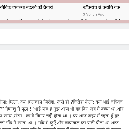
नैतिक व्यवस्था बदलने की तैयारी
कॉकरोच से क्रांति तक
3 Months Ago
भारतीय राजनीति में आज भी प्रासांगिक एव अद्वीतीय है महात्मा गांधी (पुण्य तिथि-30 जनवरी पर विशेष)
हार का शताब्दी समारोह
अलविदा “अंग्रेज़ों के ज़माने के जेलर”
10 Months Ago
 बंदा सिंह बहादुर की स्मृति में स्मारक निर्माण की दिशा में बढ़ते कदम
श से पूर्व यह’ ऑपरेशन सिन्दूर’ रुकेगा नहीं : मनमोहन शर्मा ‘शरण’ (संपादक)
ं 9 आतंकी ठिकानों पर भारत ने की एयर स्ट्राइक (ऑपरेशन सिन्दूर)
ण समाज समन्वय समिति के व्दारा‌ ‘राष्ट्रीय प्रबुद्ध ब्राह्मण‌ महासम्मेलन‌’ का सफ
ला: हेल्लो, क्या हालचाल जितेश, कैसे हो ?जितेश बोला; क्या भाई तबियत
ता विलियम्स: एक ऐतिहासिक वापसी
?” हिमांशु ने पूछा ! “भाई याद है मुझे आज भी वह दिन जब मै बच्चा था,और
ा खाया,खेला ! कभी बिमार नही होता था । पर आज शहर में रहता हूँ,हर
दिल्ली द्वारा ‘पुस्तक लोकार्पण, काव्य गोष्ठी एवं सम्मान समारोह’ का भव्य आयोजन
,जो गाँव में खाता था । गाँव में कुएँ और चापाकल का पानी पीता था आज