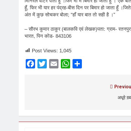
मिनिरल वॉटर पीता हूँ ।फिर भी मैं बिमार हो जाता हूँ ।”एक ब
2 Years Ago
हूँ, फिर भी यार हर पंद्रह-बीस दिन पर बिमार हो जाता हूँ ।ज
कितना बदल गया इंसा
अंत में कुछ सोचकर बोला; “हाँ यार बात तो सही है ।”
2 Years Ago
दिल्ली की फ़िरदौस ख़ा
– सौरभ कुमार ठाकुर (बालकवि एवं लेखक)पता: ग्राम- रतनपुरा,
2 Years Ago
भारत, पिन कोड- 843106
“अंतर्राष्ट्रीय महिल
2 Years Ago
Post Views:
1,045
राम नाम लो प्रेम से 
3 Years Ago
Facebook
Twitter
Email
WhatsApp
Share
विश्व पुस्तक मेले (1
3 Years Ago
२१वीं सदी में विश्व में
Previou
3 Years Ago
सम
अधूरे ख़्
3 Years Ago
नोसेना प्रमुख एडमिरल
3 Years Ago
डॉ. अम्बेडकर भारत क