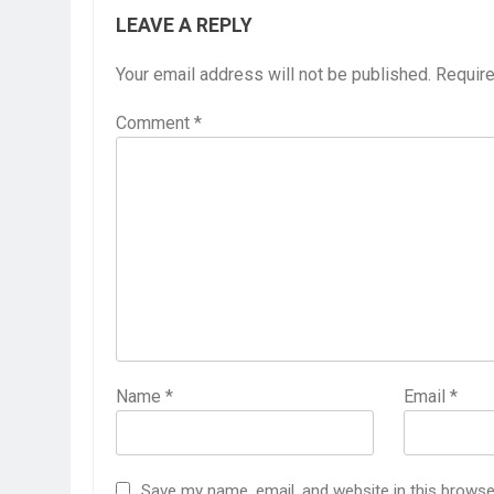
3 Years Ago
LEAVE A REPLY
4 Days Ago
Your email address will not be published.
Require
पेपर लीक पर गैर-भाज
5 Days Ago
Comment
*
कॉकरोच आंदोलन: गां
5 Days Ago
Name
*
Email
*
Save my name, email, and website in this browse