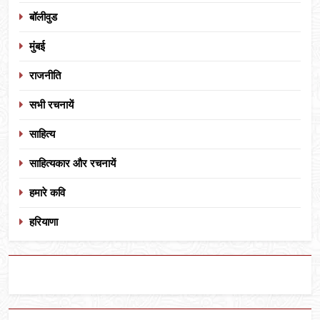
बॉलीवुड
मुंबई
राजनीति
सभी रचनायें
साहित्य
साहित्यकार और रचनायें
हमारे कवि
हरियाणा