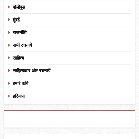
बॉलीवुड
मुंबई
राजनीति
सभी रचनायें
साहित्य
साहित्यकार और रचनायें
हमारे कवि
हरियाणा