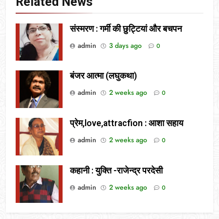
Related News
संस्मरण : गर्मी की छुट्टियां और बचपन
admin
3 days ago
0
बंजर आत्मा (लघुकथा)
admin
2 weeks ago
0
प्रेम,love,attracfion : आशा सहाय
admin
2 weeks ago
0
कहानी : युक्ति -राजेन्द्र परदेसी
admin
2 weeks ago
0