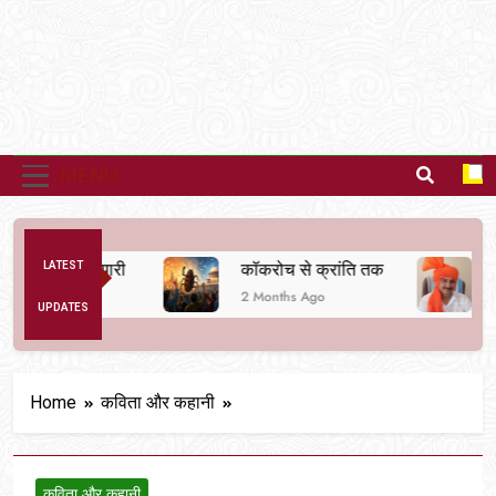
MENU
बदलने की तैयारी
LATEST
कॉकरोच से क्रांति तक
दर्द 
2 Months Ago
6 Mo
UPDATES
Home
कविता और कहानी
कविता और कहानी