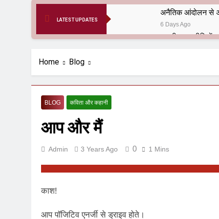
अनैतिक आंदोलन से अ
LATEST UPDATES
6 Days Ago
6 Months Ago
आर्य समाज मधुबनी बि
Home
Blog
9 Months Ago
हरियाणा सरकार के बाबा
1 Year Ago
BLOG
कविता और कहानी
आतंकवाद के जड़मूल ना
आप और मैं
1 Year Ago
पाकिस्तान और PoK मे
1 Year Ago
0
Admin
3 Years Ago
1 Mins
श्री चौरासिया ब्राह्म
1 Year Ago
धरती पर लौटीं सुनी
काश!
1 Year Ago
अनुराधा प्रकाशन, नई 
आप पॉजिटिव एनर्जी से ड्राइव होते।