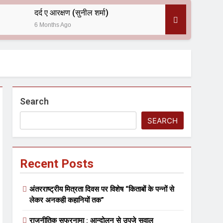
दर्द ए आरक्षण (सुनील शर्मा)
6 Months Ago
 — असरानी को भावभीनी श्रद्धांजलि
Search
SEARCH
Recent Posts
ल आयोजन
अंतरराष्ट्रीय मित्रता दिवस पर विशेष “किताबों के पन्नों से
लेकर अनकही कहानियों तक”
राजनीतिक सफरनामा : आन्दोलन से उपजे सवाल