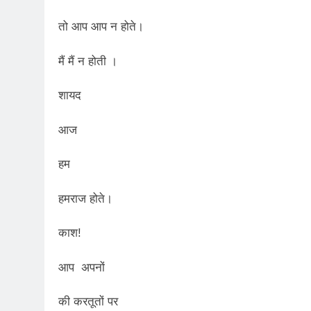
3 Years Ago
तो आप आप न होते।
5 Days Ago
पेपर लीक पर गैर-भाज
मैं मैं न होती ।
6 Days Ago
कॉकरोच आंदोलन: गां
शायद
6 Days Ago
आज
हम
हमराज होते।
काश!
आप अपनों
की करतूतों पर