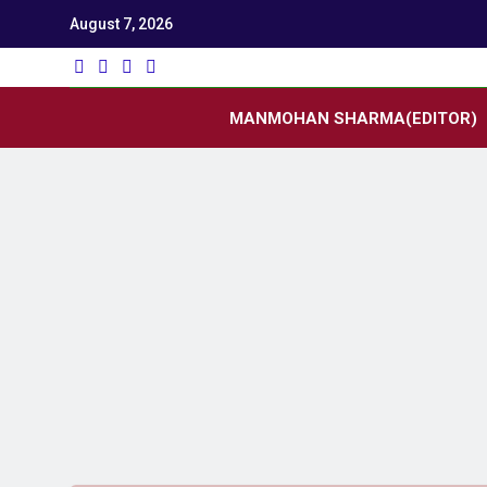
August 7, 2026
Utk
Latest News
MANMOHAN SHARMA(EDITOR)