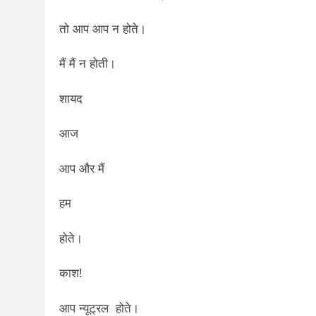
2 Years Ago
कितना बदल गया इंसा
तो आप आप न होते।
2 Years Ago
दिल्ली की फ़िरदौस ख़ा
मैं मैं न होती।
2 Years Ago
“अंतर्राष्ट्रीय महिल
शायद
2 Years Ago
राम नाम लो प्रेम से 
आज
3 Years Ago
विश्व पुस्तक मेले (1
आप और मैं
3 Years Ago
२१वीं सदी में विश्व में
हम
3 Years Ago
सम
होते।
3 Years Ago
नोसेना प्रमुख एडमिरल
काश!
3 Years Ago
डॉ. अम्बेडकर भारत क
आप न्यूट्रल होते।