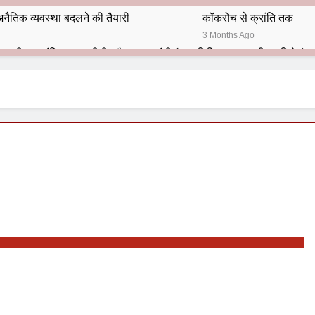
नैतिक व्यवस्था बदलने की तैयारी
कॉकरोच से क्रांति तक
3 Months Ago
भारतीय राजनीति में आज भी प्रासांगिक एव अद्वीतीय है महात्मा गांधी (पुण्य तिथि-30 जनवरी पर विशेष)
हार का शताब्दी समारोह
अलविदा “अंग्रेज़ों के ज़माने के जेलर”
10 Months Ago
 बंदा सिंह बहादुर की स्मृति में स्मारक निर्माण की दिशा में बढ़ते कदम
श से पूर्व यह’ ऑपरेशन सिन्दूर’ रुकेगा नहीं : मनमोहन शर्मा ‘शरण’ (संपादक)
ं 9 आतंकी ठिकानों पर भारत ने की एयर स्ट्राइक (ऑपरेशन सिन्दूर)
ण समाज समन्वय समिति के व्दारा‌ ‘राष्ट्रीय प्रबुद्ध ब्राह्मण‌ महासम्मेलन‌’ का सफ
ता विलियम्स: एक ऐतिहासिक वापसी
दिल्ली द्वारा ‘पुस्तक लोकार्पण, काव्य गोष्ठी एवं सम्मान समारोह’ का भव्य आयोजन