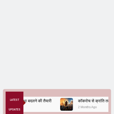
ैतिक व्यवस्था बदलने की तैयारी
LATEST
कॉकरोच से क्रांति तक
2 Months Ago
UPDATES