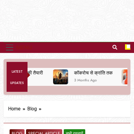
MENU
ा बदलने की तैयारी
LATEST
कॉकरोच से क्रांति तक
दर
3 Months Ago
6
UPDATES
Home
Blog
BLOG
SPECIAL ARTICLE
सभी रचनायें