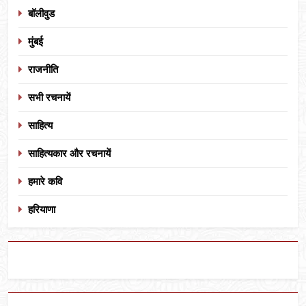
बॉलीवुड
मुंबई
राजनीति
सभी रचनायें
साहित्य
साहित्यकार और रचनायें
हमारे कवि
हरियाणा