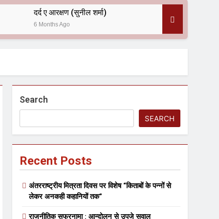
दर्द ए आरक्षण (सुनील शर्मा)
6 Months Ago
 — असरानी को भावभीनी श्रद्धांजलि
Search
SEARCH
Recent Posts
ल आयोजन
अंतरराष्ट्रीय मित्रता दिवस पर विशेष “किताबों के पन्नों से
लेकर अनकही कहानियों तक”
राजनीतिक सफरनामा : आन्दोलन से उपजे सवाल