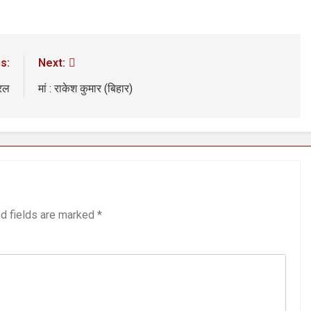
3 Years Ago
अंतरराष्ट्रीय मित्रता दिवस पर विशेष “किताबों के पन्नों से लेकर अनकही कहानियों तक”
पा सरकारों से जवाबदेही कब?
कहां चला गया पुलिस के हाथों में
s:
Next:
3 Days Ago
सरल
मां : राकेश कुमार (बिहार)
धीवाद की छाया या डिजिटल युग का नया प्रतिरोध?
संस्मरण : ग
3 Days Ago
d fields are marked
*