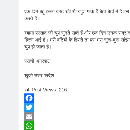
2 Years Ago
कितना बदल गया इंसा
एक दिन बहू हल्ला काट रही थी बहुत फर्क है बेटा-बेटी में है इस 
2 Years Ago
करते हैं।
दिल्ली की फ़िरदौस ख़ा
2 Years Ago
श्यामा प्रसाद जी चुप सुनते रहते हैं और एक दिन उनके सब्र का 
“अंतर्राष्ट्रीय महिल
हिस्से आई है। मेरी बेटियों के हिस्से तो बस मेरा सुख-दुख स
2 Years Ago
चुप हो जाता है।
राम नाम लो प्रेम से 
3 Years Ago
प्राची अग्रवाल
विश्व पुस्तक मेले (1
3 Years Ago
खुर्जा उत्तर प्रदेश
२१वीं सदी में विश्व में
3 Years Ago
Post Views:
216
सम
3 Years Ago
Facebook
नोसेना प्रमुख एडमिरल
Twitter
3 Years Ago
डॉ. अम्बेडकर भारत क
Email