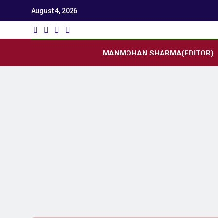
August 4, 2026
Utk
Latest News
MANMOHAN SHARMA(EDITOR)