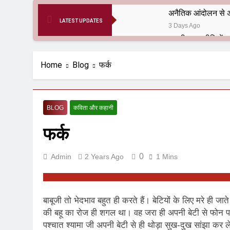
अनैतिक आंदोलन से अ
LATEST UPDATES
3 Days Ago
6 Months Ago
आर्य समाज मधुबनी बि
Home
Blog
फर्क
9 Months Ago
हरियाणा सरकार के बाबा
1 Year Ago
BLOG
कविता और कहानी
आतंकवाद के जड़मूल ना
फर्क
1 Year Ago
पाकिस्तान और PoK मे
1 Year Ago
0
Admin
2 Years Ago
1 Mins
श्री चौरासिया ब्राह्म
1 Year Ago
धरती पर लौटीं सुनी
बाबूजी तो भेदभाव बहुत ही करते हैं। बेटियों के लिए मरे ही जाते 
1 Year Ago
की बहू का रोज ही शगल था। वह जरा ही अपनी बेटी से फोन पर ब
अनुराधा प्रकाशन, नई 
पश्चात श्यामा जी अपनी बेटी से ही थोड़ा सुख-दुख सांझा कर ल