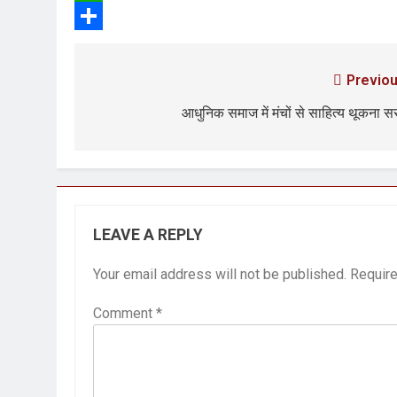
3 Years Ago
WhatsApp
Share
2 Days Ago
पेपर लीक पर गैर-भाज
Previou
3 Days Ago
आधुनिक समाज में मंचों से साहित्य थूकना 
कॉकरोच आंदोलन: गां
3 Days Ago
LEAVE A REPLY
Your email address will not be published.
Require
Comment
*