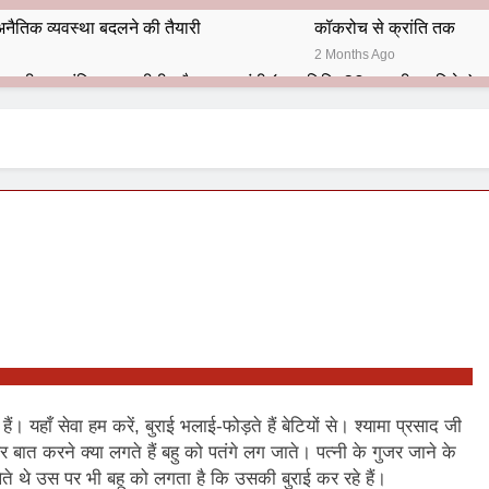
नैतिक व्यवस्था बदलने की तैयारी
कॉकरोच से क्रांति तक
2 Months Ago
भारतीय राजनीति में आज भी प्रासांगिक एव अद्वीतीय है महात्मा गांधी (पुण्य तिथि-30 जनवरी पर विशेष)
हार का शताब्दी समारोह
अलविदा “अंग्रेज़ों के ज़माने के जेलर”
10 Months Ago
 बंदा सिंह बहादुर की स्मृति में स्मारक निर्माण की दिशा में बढ़ते कदम
श से पूर्व यह’ ऑपरेशन सिन्दूर’ रुकेगा नहीं : मनमोहन शर्मा ‘शरण’ (संपादक)
ं 9 आतंकी ठिकानों पर भारत ने की एयर स्ट्राइक (ऑपरेशन सिन्दूर)
ण समाज समन्वय समिति के व्दारा‌ ‘राष्ट्रीय प्रबुद्ध ब्राह्मण‌ महासम्मेलन‌’ का सफ
ता विलियम्स: एक ऐतिहासिक वापसी
हैं। यहाँ सेवा हम करें, बुराई भलाई-फोड़ते हैं बेटियों से। श्यामा प्रसाद जी
ात करने क्या लगते हैं बहु को पतंगे लग जाते। पत्नी के गुजर जाने के
दिल्ली द्वारा ‘पुस्तक लोकार्पण, काव्य गोष्ठी एवं सम्मान समारोह’ का भव्य आयोजन
ेते थे उस पर भी बहू को लगता है कि उसकी बुराई कर रहे हैं।