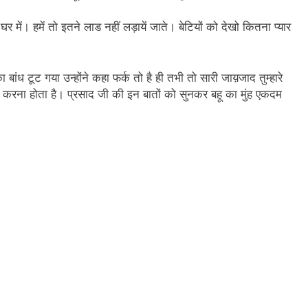
न’ (सम्पादकीय)
अबकी बार हुए न पार
घर में। हमें तो इतने लाड नहीं लड़ायें जाते‌। बेटियों को देखो कितना प्यार
2 Years Ago
न को मिला बेस्ट वालंटियर अवॉर्ड–लाल बिहारी लाल
समाज सेवा
2 Years A
बांध टूट गया उन्होंने कहा फर्क तो है ही तभी तो सारी जाय़जाद तुम्हारे
ा दिवस “ की बहुत बहुत बधाई
भारत रत्न जननायक कर्पूरी ठाकुर
ांझा करना होता है। प्रसाद जी की इन बातों को सुनकर बहू का मुंह एकदम
3 Years Ago
– मनमोहन शर्मा ‘शरण’ (सम्पादकीय )
0-18 फरवरी) में अनुराधा प्रकाशन के स्टाल पर अपनी पुस्तक को प्रदर्शित/विमोचन ह
 हिंदी भाषा की स्वीकृति
मत बहाओ खून
3 Years Ago
्पादकीय : इंडिया / भारत , जी-20 में ‘भार-त’ का चमका सितारा
 आर हरि कुमार ने किया अनुराधा प्रकाशन की पुस्तकों एवं ‘उत्कर्ष मेल’ का लोकार
े भव्यभाल पर एक सुरम्य तिलकहैं
श्री हनुमानजी का जन्म महोत