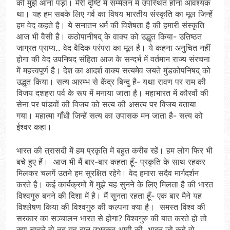
की मुझे आना पड़ा। मेरी दृष्टि में सम्मेलन में उपस्थित होना आवश्यक
था। यह हम सबके लिए गर्व का विषय भारतीय संस्कृति का मूल जिन्हें
हम वेद कहते है। ये सनातन धर्म की विशेषता है की हमारी संस्कृति
आज भी वैसी है। कठोपानीषद् के वाक्य को उद्धृत किया- उतिष्ठत
जाग्रत प्राप्य.. वेद वैदिक परंपरा का मूल है। ये कहना अनुचित नहीं
होगा की वेद उपनिषद संहिता आज के सन्दर्भ में वर्तमान राज्य संरचना
में महत्त्वपूर्ण है। देश का आदर्श वाक्य सत्यमेव जयते मुंडकोपनिषद् को
उद्धृत किया। सत्य आरम्भ से केंद्र बिन्दु है- यथा रावण पर राम की
विजय दशहरा पर्व के रूप में मनाया जाता है। महाभारत में कौरवों की
सेना पर पांडवों की विजय को सत्य की असत्य पर विजय बताया
गया। महात्मा गाँधी जिन्हें सत्य का उपासक मन जाता है- सत्य को
ईश्वर कहा।
भारत की त्रासदी में हम प्रकृति में बहुत करीब रहें। हम लोग फिर भी
बचे हुए हैं। आज भी मैं बार-बार कहता हूँ- प्रकृति के साथ रहकर
मिलकर चलगें उतने हम सुरक्षित रहेगे। वेद हमारा सदैव मार्गदर्शन
करते है। कई कार्यक्रमों में मुझे यह सुनने के लिए मिलता है की भारत
विश्वगुरु बनने की दिशा में है। मैं सुनता रहता हूँ- एक बार मैने यह
विश्लेषण किया की विश्वगुरु की कल्पना क्या है। समस्त विश्व की
सरकार का सञ्चालन भारत से होगा? विश्वगुरु की बात करते हो तो
क्या चाहते हो तब यह बात उभरकर आयी की भारत जो कहे वो