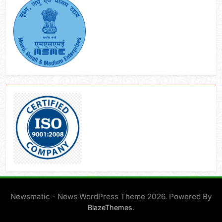
Newsmatic - News WordPress Theme 2026. Powered By
.
BlazeThemes