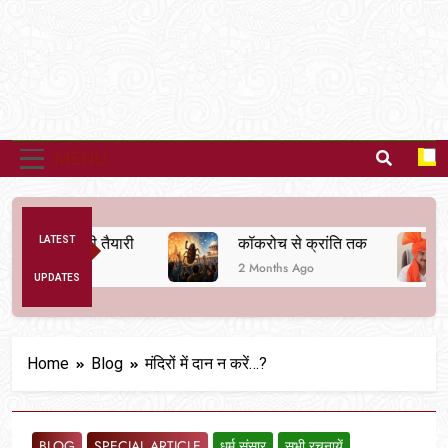
MENU
ा बदलने की तैयारी
LATEST
कॉकरोच से क्रांति तक
दर
2 Months Ago
6 
UPDATES
Home
Blog
मंदिरों में दान न करें…?
BLOG
SPECIAL ARTICLE
धर्म संसार
सभी रचनायें