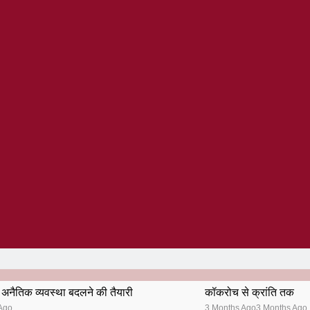
अनैतिक व्यवस्था बदलने की तैयारी
कॉकरोच से क्रांति तक
Ago
3 Months Ago
3 Months Ago