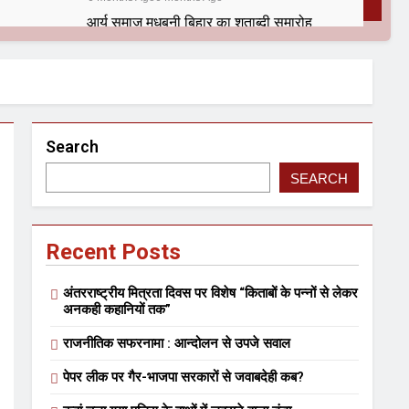
आर्य समाज मधुबनी बिहार का शताब्दी समारोह
9 Months Ago
9 Months Ago
Search
SEARCH
Recent Posts
सफल आयोजन
अंतरराष्ट्रीय मित्रता दिवस पर विशेष “किताबों के पन्नों से लेकर
अनकही कहानियों तक”
न
कितना बदल गया इंसान’ (सम्पादकीय)
राजनीतिक सफरनामा : आन्दोलन से उपजे सवाल
2 Years Ago
2 Years Ago
पेपर लीक पर गैर-भाजपा सरकारों से जवाबदेही कब?
ाल बिहारी लाल