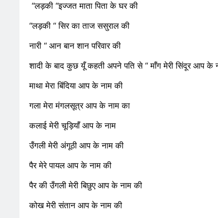
“लड़की “इज्जत माता पिता के घर की
समाज सेवा मे तत्पर
2 Years Ago
2 Years 
“लड़की “ सिर का ताज ससुराल की
राम नाम लो प्रेम स
नारी “ आन बान शान परिवार की
3 Years Ago
3 Years 
विश्व पुस्तक मेले (
शादी के बाद कुछ यूँ कहती अपने पति से “ माँग मेरी सिंदूर आप के
3 Years Ago
3 Years 
माथा मेरा बिंदिया आप के नाम की
२१वीं सदी में विश्व म
3 Years Ago
3 Years 
गला मेरा मंगलसूत्र आप के नाम का
3 Years Ago
3 Years 
कलाई मेरी चूड़ियाँ आप के नाम
नोसेना प्रमुख एडमिर
उँगली मेरी अंगूठी आप के नाम की
3 Years Ago
3 Years 
डॉ. अम्बेडकर भारत 
पैर मेरे पायल आप के नाम की
3 Years Ago
3 Years 
पैर की उँगली मेरी बिछुए आप के नाम की
6 Days Ago
6 Days A
कोख मेरी संतान आप के नाम की
पेपर लीक पर गैर-भ