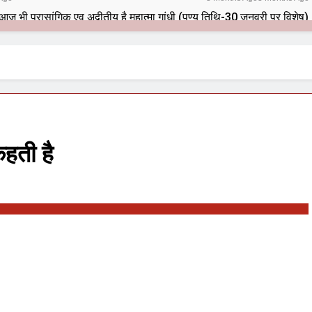
भारतीय राजनीति में आज भी प्रासांगिक एव अद्वीतीय है महात्मा गांधी (पुण्य तिथि-30 जनवरी पर विशेष)
hs Ago
के ज़माने के जेलर” — असरानी को भावभीनी श्रद्धांजलि
nths Ago
ा बंदा सिंह बहादुर की स्मृति में स्मारक निर्माण की दिशा में बढ़ते कदम
o
ाश से पूर्व यह’ ऑपरेशन सिन्दूर’ रुकेगा नहीं : मनमोहन शर्मा ‘शरण’ (संपादक)
o
कहती है
ें 9 आतंकी ठिकानों पर भारत ने की एयर स्ट्राइक (ऑपरेशन सिन्दूर)
o
्मण समाज समन्वय समिति के व्दारा‌ ‘राष्ट्रीय प्रबुद्ध ब्राह्मण‌ महासम्मेलन‌’ का 
o
ीता विलियम्स: एक ऐतिहासिक वापसी
o
 दिल्ली द्वारा ‘पुस्तक लोकार्पण, काव्य गोष्ठी एवं सम्मान समारोह’ का भव्य आयोज
Ago
र
दिल्ली की फ़िरदौस ख़ान को मिला बेस्ट वालंटियर अवॉर्ड–ल
Ago
2 Years Ago
2 Years Ago