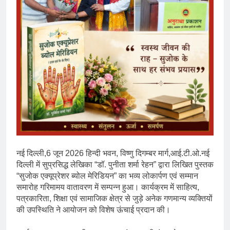
बहुत बधाई
2 Years Ago
भारत रत्न जननायक कर्पूरी ठाकुर
3 Years Ago
राम नाम लो प्रेम से – मनमोहन शर्मा
‘शरण’ (सम्पादकीय )
3 Years Ago
विश्व पुस्तक मेले (10-18 फरवरी) में
अनुराधा प्रकाशन के स्टाल पर अपनी
पुस्तक को प्रदर्शित/विमोचन हेतु संपर्क
3 Years Ago
करें
२१वीं सदी में विश्व में हिंदी भाषा की
स्वीकृति
3 Years Ago
नई दिल्ली,6 जून 2026 हिन्दी भवन, विष्णु दिगम्बर मार्ग,आई.टी.ओ.नई
मत बहाओ खून
दिल्ली में सुप्रसिद्ध लेखिका “डॉ. पुनीता शर्मा रेहन” द्वारा लिखित पुस्तक
3 Years Ago
“सुजोक एक्यूप्रेशर ब्योल मेरिडियन” का भव्य लोकार्पण एवं सम्मान
सम्पादकीय : इंडिया / भारत , जी-20 में
समारोह गरिमामय वातावरण में सम्पन्न हुआ। कार्यक्रम में साहित्य,
‘भार-त’ का चमका सितारा
पत्रकारिता, शिक्षा एवं सामाजिक क्षेत्र से जुड़े अनेक गणमान्य व्यक्तियों
3 Years Ago
की उपस्थिति ने आयोजन को विशेष ऊंचाई प्रदान की।
नोसेना प्रमुख एडमिरल आर हरि कुमार ने
किया अनुराधा प्रकाशन की पुस्तकों एवं