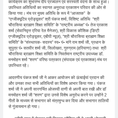
‘उत्कर्ष मेल’ का लोकार्पण
कार्यक्रम का शुभारम्भ दीप प्रज्वलन एवं सरस्वती वंदना के साथ हुआ।
3 Years Ago
उपस्थित अतिथियों का स्वागत अनुराधा प्रकाशन परिवार की ओर से
डॉक्टर सरोजिनी प्रीतम कहिन
किया गया। मंच पर मुख्य अतिथि के रूप में “आजतक” के
3 Years Ago
“एग्जीक्यूटिव प्रोड्यूसर” श्री पंकज शर्मा, विशिष्ट अतिथि “श्री
डॉ. अम्बेडकर भारत के भव्यभाल पर
चौरासिया ब्राह्मण शिक्षा समिति” के “राष्ट्रीय अध्यक्ष” पं• तेज प्रकाश
एक सुरम्य तिलकहैं
शर्मा (सेवानिवृत्त एरिया रेल मैनेजर), श्री विकास कौशिक (डिप्टी
3 Years Ago
एग्जीक्यूटिव प्रोड्यूसर, एबीपी न्यूज़), “श्री चौरासिया ब्राह्मण शिक्षा
श्री हनुमानजी का जन्म महोत्सव का
समिति” के “संस्थापक- सदस्य” स्व• पं• मांगे राम शर्मा जी, प्रधान के
भव्य आयोजन
सुपुत्र पं• सतवीर शर्मा जी, सिलोखरा, गुरुग्राम (हरियाणा) तथा श्री
3 Years Ago
चौरासिया ब्राह्मण शिक्षा समिति के निवर्तमान राष्ट्रीय उपाध्यक्ष डॉ.
अंतरराष्ट्रीय मित्रता दिवस पर विशेष
मनमोहन शर्मा “शरण” वरिष्ठ पत्रकार (संपादक एवं प्रकाशक) मंच पर
“किताबों के पन्नों से लेकर अनकही
उपस्थित रहे।
कहानियों तक”
1 Day Ago
राजनीतिक सफरनामा : आन्दोलन से
आदरणीय पंकज शर्मा जी ने आकर आयोजन को ऊंचाईयां प्रदान की
उपजे सवाल
और उनका तथा सभी अतिथियों का विशेष आभार किया गया। पंकज
2 Days Ago
शर्मा जी ने अपनी सारगर्भित ओजस्वी वाणी से अपनी बात रखी और डॉ
पेपर लीक पर गैर-भाजपा सरकारों से
मनमोहन शर्मा जी “शरण” द्वारा उनसे विशेष अनुरोध करने पर उन्होंने 2
जवाबदेही कब?
गीतों के माध्यम से सभागार को मंत्रमुग्ध कर दिया और सभागार तालियों
2 Days Ago
से गुंजायमान हो गया।
कहां चला गया पुलिस के हाथों में
लहराने वाला डंडा