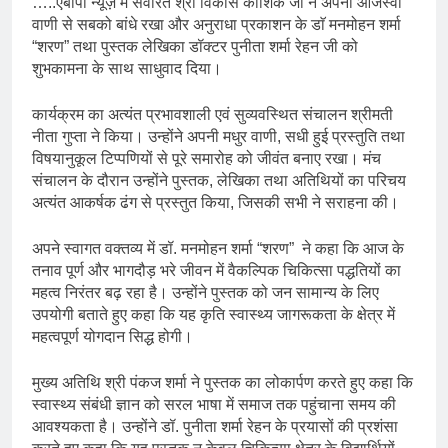
…..एबीपी न्यूज़ में सेवारत श्री विकास कौशिक जी ने अपनी ओजस्वी
2 Days Ago
वाणी से सबको बांधे रखा और अनुराधा प्रकाशन के डाॅ मनमोहन शर्मा
कॉकरोच आंदोलन: गांधीवाद की छाया
“शरण” तथा पुस्तक लेखिका डॉक्टर पुनीता शर्मा रेहन जी को
या डिजिटल युग का नया प्रतिरोध?
शुभकामना के साथ साधुवाद दिया।
2 Days Ago
संस्मरण : गर्मी की छुट्टियां और
कार्यक्रम का अत्यंत प्रभावशाली एवं सुव्यवस्थित संचालन श्रीमती
बचपन
नीता गुप्ता ने किया। उन्होंने अपनी मधुर वाणी, सधी हुई प्रस्तुति तथा
2 Days Ago
विषयानुकूल टिप्पणियों से पूरे समारोह को जीवंत बनाए रखा। मंच
संचालन के दौरान उन्होंने पुस्तक, लेखिका तथा अतिथियों का परिचय
अत्यंत आकर्षक ढंग से प्रस्तुत किया, जिसकी सभी ने सराहना की।
अपने स्वागत वक्तव्य में डॉ. मनमोहन शर्मा “शरण” ने कहा कि आज के
तनाव पूर्ण और भागदौड़ भरे जीवन में वैकल्पिक चिकित्सा पद्धतियों का
महत्व निरंतर बढ़ रहा है। उन्होंने पुस्तक को जन सामान्य के लिए
उपयोगी बताते हुए कहा कि यह कृति स्वास्थ्य जागरूकता के क्षेत्र में
महत्वपूर्ण योगदान सिद्ध होगी।
मुख्य अतिथि श्री पंकज शर्मा ने पुस्तक का लोकार्पण करते हुए कहा कि
स्वास्थ्य संबंधी ज्ञान को सरल भाषा में समाज तक पहुंचाना समय की
आवश्यकता है। उन्होंने डॉ. पुनीता शर्मा रेहन के प्रयासों की प्रशंसा