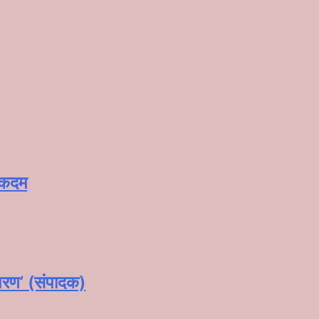
े कदम
‘शरण’ (संपादक)