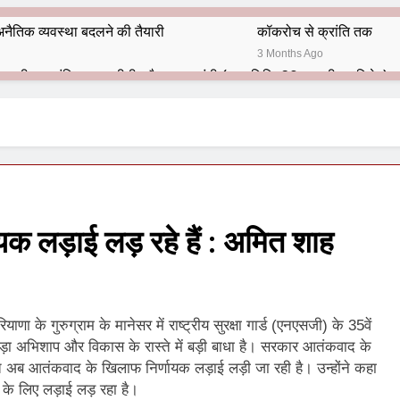
नैतिक व्यवस्था बदलने की तैयारी
कॉकरोच से क्रांति तक
3 Months Ago
भारतीय राजनीति में आज भी प्रासांगिक एव अद्वीतीय है महात्मा गांधी (पुण्य तिथि-30 जनवरी पर विशेष)
हार का शताब्दी समारोह
अलविदा “अंग्रेज़ों के ज़माने के जेलर”
10 Months Ago
 बंदा सिंह बहादुर की स्मृति में स्मारक निर्माण की दिशा में बढ़ते कदम
श से पूर्व यह’ ऑपरेशन सिन्दूर’ रुकेगा नहीं : मनमोहन शर्मा ‘शरण’ (संपादक)
 लड़ाई लड़ रहे हैं : अमित शाह
ं 9 आतंकी ठिकानों पर भारत ने की एयर स्ट्राइक (ऑपरेशन सिन्दूर)
ण समाज समन्वय समिति के व्दारा‌ ‘राष्ट्रीय प्रबुद्ध ब्राह्मण‌ महासम्मेलन‌’ का सफ
णा के गुरुग्राम के मानेसर में राष्ट्रीय सुरक्षा गार्ड (एनएसजी) के 35वें
ता विलियम्स: एक ऐतिहासिक वापसी
़ा अभिशाप और विकास के रास्ते में बड़ी बाधा है। सरकार आतंकवाद के
अब आतंकवाद के खिलाफ निर्णायक लड़ाई लड़ी जा रही है। उन्होंने कहा
दिल्ली द्वारा ‘पुस्तक लोकार्पण, काव्य गोष्ठी एवं सम्मान समारोह’ का भव्य आयोजन
के लिए लड़ाई लड़ रहा है।