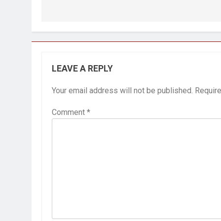
3 Years Ago
6 Days Ago
पेपर लीक पर गैर-भाज
7 Days Ago
LEAVE A REPLY
कॉकरोच आंदोलन: गां
7 Days Ago
Your email address will not be published.
Require
Comment
*