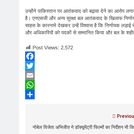
2 Years Ago
कितना बदल गया इंसा
उन्होंने पाकिस्तान पर आतंकवाद को बढ़ावा देने का आरोप लग
है। एनएसजी और अन्य सुरक्षा बल आतंकवाद के खिलाफ निर्णाय
2 Years Ago
साहस के कारनामे देखकर उन्हें विश्वास है कि निर्णायक लड़ाई 
दिल्ली की फ़िरदौस ख़ा
और अधिकारियों को पदकों से सम्मानित किया और बल के शहीद ज
2 Years Ago
“अंतर्राष्ट्रीय महिल
Post Views:
2,572
2 Years Ago
राम नाम लो प्रेम से 
3 Years Ago
Facebook
विश्व पुस्तक मेले (1
Twitter
3 Years Ago
Email
२१वीं सदी में विश्व में
3 Years Ago
WhatsApp
सम
Share
3 Years Ago
नोसेना प्रमुख एडमिरल
Previou
3 Years Ago
नोबेल विजेता अभिजीत ने डॉक्यूमेंट्री फिल्मों का निर्देशन भी क
डॉ. अम्बेडकर भारत क