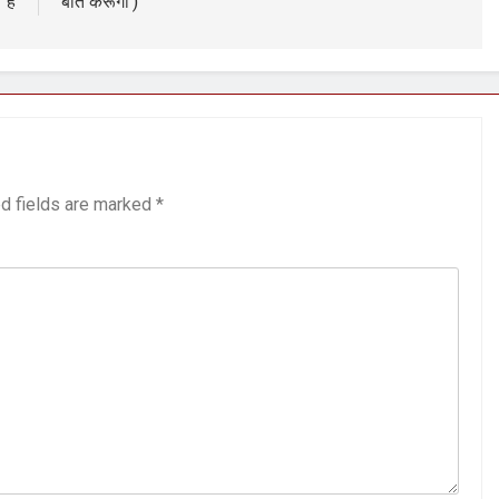
है
बात करूँगा’)
3 Years Ago
अंतरराष्ट्रीय मित्रता दिवस पर विशेष “किताबों के पन्नों से लेकर अनकही कहानियों तक”
पा सरकारों से जवाबदेही कब?
कहां चला गया पुलिस के हाथों में
7 Days Ago
धीवाद की छाया या डिजिटल युग का नया प्रतिरोध?
संस्मरण : ग
7 Days Ago
d fields are marked
*