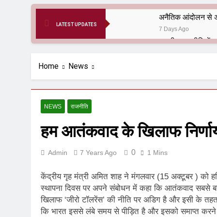
अनैतिक आंदोलन से अ
LATEST UPDATES
7 Days Ago
6 Months Ago
आर्य समाज मधुबनी बि
Home
News
9 Months Ago
हरियाणा सरकार के बाबा
1 Year Ago
NEWS
राजनीति
आतंकवाद के जड़मूल ना
हम आतंकवाद के खिलाफ निर्णायक
1 Year Ago
पाकिस्तान और PoK मे
1 Year Ago
0
Admin
7 Years Ago
1 Mins
श्री चौरासिया ब्राह्म
1 Year Ago
केंद्रीय गृह मंत्री अमित शाह ने मंगलवार (15 अक्टूबर ) को हरिया
धरती पर लौटीं सुनी
स्थापना दिवस पर अपने संबोधन में कहा कि आतंकवाद सबसे बड
खिलाफ ‘जीरो टॉलरेंस’ की नीति पर अडिग है और इसी के तहत 
1 Year Ago
अनुराधा प्रकाशन, नई 
कि भारत इससे लंबे समय से पीड़ित है और इसको समाप्त करने 