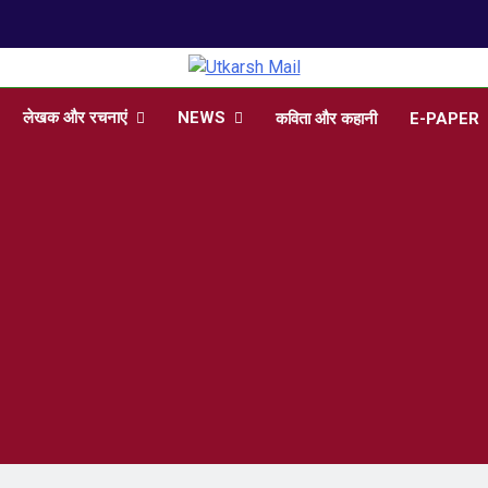
arsh Mail
 , Articles, Literature in Hindi and English
लेखक और रचनाएं
NEWS
कविता और कहानी
E-PAPER