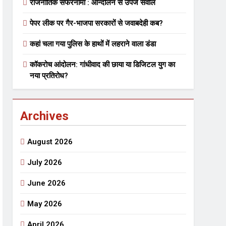
राजनीतिक सफरनामा : आन्दोलन से उपजे सवाल
पेपर लीक पर गैर-भाजपा सरकारों से जवाबदेही कब?
 मे तत्पर दानवीर परिवार
कहां चला गया पुलिस के हाथों में लहराने वाला डंडा
go
कॉकरोच आंदोलन: गांधीवाद की छाया या डिजिटल युग का
नया प्रतिरोध?
Archives
ेतु संपर्क करें
August 2026
July 2026
June 2026
्पण
डॉक्टर सरोजिनी प्रीतम कहिन
May 2026
3 Years Ago
्सव का भव्य आयोजन
April 2026