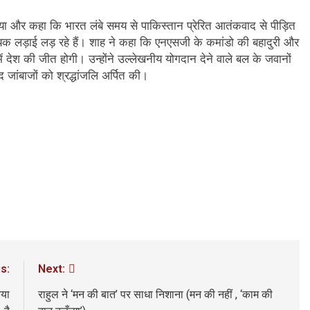
न’ (सम्पादकीय)
अबकी बार हुए न पार
ाया और कहा कि भारत लंबे समय से पाकिस्तान प्रेरित आतंकवाद से पीड़ित
क लड़ाई लड़ रहे हैं। शाह ने कहा कि एनएसजी के कमांडो की बहादुरी और
2 Years Ago
में देश की जीत होगी। उन्होंने उल्लेखनीय योगदान देने वाले बल के जवानों
न को मिला बेस्ट वालंटियर अवॉर्ड–लाल बिहारी लाल
समाज सेवा
ांबाजों को श्रद्धांजलि अर्पित की।
2 Years A
ा दिवस “ की बहुत बहुत बधाई
भारत रत्न जननायक कर्पूरी ठाकुर
3 Years Ago
– मनमोहन शर्मा ‘शरण’ (सम्पादकीय )
0-18 फरवरी) में अनुराधा प्रकाशन के स्टाल पर अपनी पुस्तक को प्रदर्शित/विमोचन ह
 हिंदी भाषा की स्वीकृति
मत बहाओ खून
3 Years Ago
्पादकीय : इंडिया / भारत , जी-20 में ‘भार-त’ का चमका सितारा
 आर हरि कुमार ने किया अनुराधा प्रकाशन की पुस्तकों एवं ‘उत्कर्ष मेल’ का लोकार
s:
Next:
िया
राहुल ने ‘मन की बात’ पर साधा निशाना (मन की नहीं , ‘काम की
े भव्यभाल पर एक सुरम्य तिलकहैं
श्री हनुमानजी का जन्म महोत